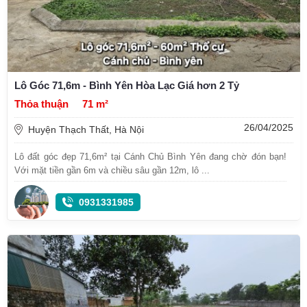
Lô Góc 71,6m - Bình Yên Hòa Lạc Giá hơn 2 Tỷ
Thỏa thuận
71 m²
26/04/2025
Huyện Thạch Thất, Hà Nội
Lô đất góc đẹp 71,6m² tại Cánh Chủ Bình Yên đang chờ đón bạn!
Với mặt tiền gần 6m và chiều sâu gần 12m, lô ...
0931331985