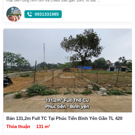
mặt tiền rộng hơn 8m và chiều sâu gần 16m, lô đất ...
0931331985
Bán 131,2m Full TC Tại Phúc Tiến Bình Yên Gần TL 420
Thỏa thuận
131 m²