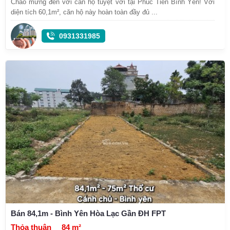
Chào mừng đến với căn hộ tuyệt vời tại Phúc Tiến Bình Yên! Với
diện tích 60,1m², căn hộ này hoàn toàn đầy đủ ...
0931331985
Bán 84,1m - Bình Yên Hòa Lạc Gần ĐH FPT
Thỏa thuận
84 m²