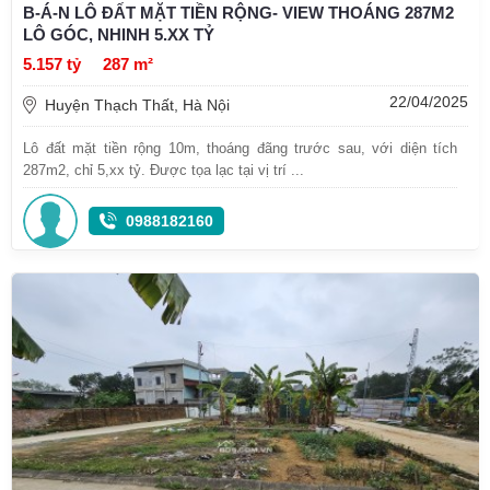
B-Á-N LÔ ĐẤT MẶT TIỀN RỘNG- VIEW THOÁNG 287M2
LÔ GÓC, NHINH 5.XX TỶ
5.157 tỷ
287 m²
22/04/2025
Huyện Thạch Thất, Hà Nội
Lô đất mặt tiền rộng 10m, thoáng đãng trước sau, với diện tích
287m2, chỉ 5,xx tỷ. Được tọa lạc tại vị trí ...
0988182160