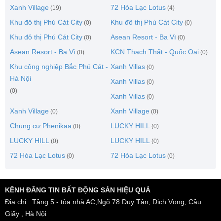
Xanh Village
72 Hòa Lạc Lotus
(19)
(4)
Khu đô thị Phú Cát City
Khu đô thị Phú Cát City
(0)
(0)
Khu đô thị Phú Cát City
Asean Resort - Ba Vì
(0)
(0)
Asean Resort - Ba Vì
KCN Thạch Thất - Quốc Oai
(0)
(0)
Khu công nghiệp Bắc Phú Cát -
Xanh Villas
(0)
Hà Nội
Xanh Villas
(0)
(0)
Xanh Villas
(0)
Xanh Village
Xanh Village
(0)
(0)
Chung cư Phenikaa
LUCKY HILL
(0)
(0)
LUCKY HILL
LUCKY HILL
(0)
(0)
72 Hòa Lạc Lotus
72 Hòa Lạc Lotus
(0)
(0)
KÊNH ĐĂNG TIN BẤT ĐỘNG SẢN HIỆU QUẢ
Địa chỉ: Tầng 5 - tòa nhà AC,Ngõ 78 Duy Tân, Dịch Vọng, Cầu
Giấy , Hà Nội