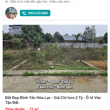
tờ. Diện tích mặt tiền gần 5m, chiều sâu hơn ...
0931331985
Đất Đẹp Bình Yên Hòa Lạc - Giá Chỉ hơn 2 Tỷ - Ô tô Vào
Tận Đất
Thỏa thuận
71 m²