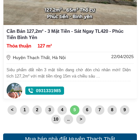
Cần Bán 127,2m² - 3 Mặt Tiền - Sát Ngay TL420 - Phúc
Tiến Bình Yên
Thỏa thuận
127 m²
22/04/2025
Huyện Thạch Thất, Hà Nội
Siêu phẩm đất nền 3 mặt tiền đang chờ đón chủ nhân mới! Diện
tích 127,2m² với mặt tiền rộng 15m và chiều sâu ...
0931331985
<
1
2
3
4
5
6
7
8
9
10
..
>
Mua bán nhà đất Huyện Thạch Thất