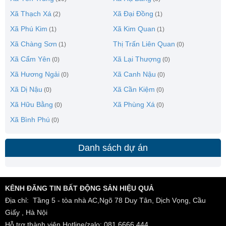
Xã Thạch Xá
Xã Đại Đồng
(2)
(1)
Xã Phú Kim
Xã Kim Quan
(1)
(1)
Xã Chàng Sơn
Thị Trấn Liên Quan
(1)
(0)
Xã Cẩm Yên
Xã Lại Thượng
(0)
(0)
Xã Hương Ngải
Xã Canh Nậu
(0)
(0)
Xã Dị Nậu
Xã Cần Kiệm
(0)
(0)
Xã Hữu Bằng
Xã Phùng Xá
(0)
(0)
Xã Bình Phú
(0)
Danh sách dự án
KÊNH ĐĂNG TIN BẤT ĐỘNG SẢN HIỆU QUẢ
Địa chỉ: Tầng 5 - tòa nhà AC,Ngõ 78 Duy Tân, Dịch Vọng, Cầu
Giấy , Hà Nội
Hỗ trợ thành viên Hotline/zalo: 081.6666.444