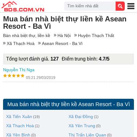
Tìm kiếm nhà đất
Mua bán nhà biệt thự liền kề Asean
Resort - Ba Vì
Bán nhà biệt thự, liền kề
Hà Nội
Huyện Thạch Thất
Xã Thạch Hoà
Asean Resort - Ba Vì
Tổng lượt đánh giá.
127
Điểm trung bình:
4.7/5
Nguyễn Thị Nga
05:21 29/03/2019
Mua bán nhà biệt thự liền kề Asean Resort - Ba Vì
Xã Tiến Xuân
Xã Đại Đồng
(19)
(1)
Xã Thạch Hoà
Xã Yên Trung
(1)
(0)
Xã Yên Bình
Thị Trấn Liên Quan
(0)
(0)