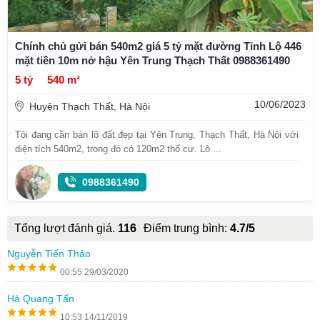
Chính chủ gửi bán 540m2 giá 5 tỷ mặt đường Tỉnh Lộ 446
mặt tiền 10m nở hậu Yên Trung Thạch Thất 0988361490
5 tỷ
540 m²
10/06/2023
Huyện Thạch Thất, Hà Nội
Tôi đang cần bán lô đất đẹp tại Yên Trung, Thạch Thất, Hà Nội với
diện tích 540m2, trong đó có 120m2 thổ cư. Lô ...
0988361490
Tổng lượt đánh giá.
116
Điểm trung bình:
4.7/5
Nguyễn Tiến Thảo
00:55 29/03/2020
Hà Quang Tấn
10:53 14/11/2019