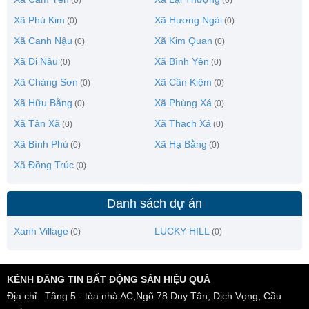
(0)
(0)
Xã Phú Kim
Xã Hương Ngải
(0)
(0)
Xã Canh Nậu
Xã Kim Quan
(0)
(0)
Xã Dị Nậu
Xã Bình Yên
(0)
(0)
Xã Chàng Sơn
Xã Cần Kiệm
(0)
(0)
Xã Hữu Bằng
Xã Phùng Xá
(0)
(0)
Xã Tân Xã
Xã Thạch Xá
(0)
(0)
Xã Bình Phú
Xã Hạ Bằng
(0)
(0)
Xã Đồng Trúc
(0)
Danh sách dự án
Xanh Village
LUCKY HILL
(0)
(0)
KÊNH ĐĂNG TIN BẤT ĐỘNG SẢN HIỆU QUẢ
Địa chỉ: Tầng 5 - tòa nhà AC,Ngõ 78 Duy Tân, Dịch Vọng, Cầu