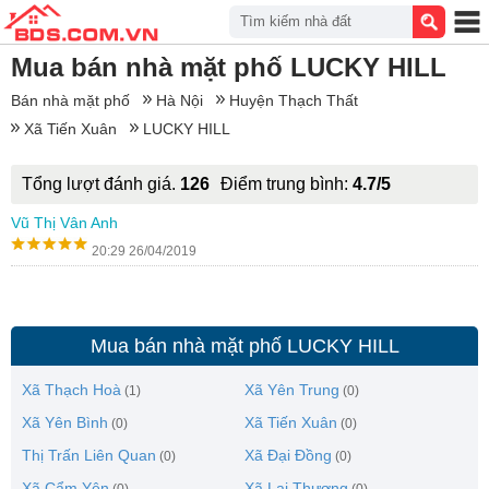
Tìm kiếm nhà đất
Mua bán nhà mặt phố LUCKY HILL
Bán nhà mặt phố
Hà Nội
Huyện Thạch Thất
Xã Tiến Xuân
LUCKY HILL
Tổng lượt đánh giá.
126
Điểm trung bình:
4.7/5
Vũ Thị Vân Anh
20:29 26/04/2019
Mua bán nhà mặt phố LUCKY HILL
Xã Thạch Hoà
Xã Yên Trung
(1)
(0)
Xã Yên Bình
Xã Tiến Xuân
(0)
(0)
Thị Trấn Liên Quan
Xã Đại Đồng
(0)
(0)
Xã Cẩm Yên
Xã Lại Thượng