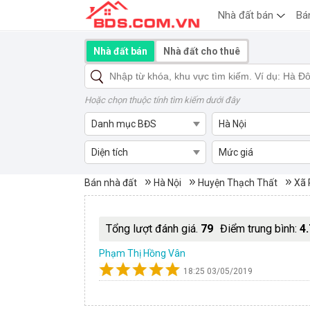
Nhà đất bán
Bá
Nhà đất bán
Nhà đất cho thuê
Hoặc chọn thuộc tính tìm kiếm dưới đây
Danh mục BĐS
Hà Nội
Diện tích
Mức giá
Mua bán nhà đất Xã Phú Kim,
Bán nhà đất
Hà Nội
Huyện Thạch Thất
Xã 
Tổng lượt đánh giá.
79
Điểm trung bình:
4.
Phạm Thị Hồng Vân
18:25 03/05/2019