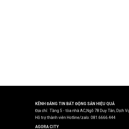
KÊNH ĐĂNG TIN BẤT ĐỘNG SẢN HIỆU QUẢ
Địa chỉ: Tầng 5 - tòa nhà AC,Ngõ 78 Duy Tân, Dịch Vọ
Hỗ trợ thành viên Hotline/zalo: 081.6666.444
AGORA CITY