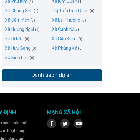
Xã Phú Kim
Xã Kim Quan
(1)
(1)
Xã Chàng Sơn
Thị Trấn Liên Quan
(1)
(0)
Xã Cẩm Yên
Xã Lại Thượng
(0)
(0)
Xã Hương Ngải
Xã Canh Nậu
(0)
(0)
Xã Dị Nậu
Xã Cần Kiệm
(0)
(0)
Xã Hữu Bằng
Xã Phùng Xá
(0)
(0)
Xã Bình Phú
(0)
Danh sách dự án
Y ĐỊNH
MẠNG XÃ HỘI
h sách bảo mật
chế hoạt động
định đăng tin