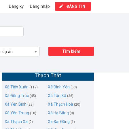
Đăng ký
Đăng nhập
ĐĂNG TIN
Tìm kiếm
n dự án
Mua bán nhà đất Xã Phú Kim, Huyện
Thạch Thất
Xã Tiến Xuân
Xã Bình Yên
(119)
(50)
Xã Đồng Trúc
Xã Tân Xã
(45)
(36)
Xã Yên Bình
Xã Thạch Hoà
(29)
(20)
Xã Yên Trung
Xã Hạ Bằng
(10)
(8)
Xã Thạch Xá
Xã Đại Đồng
(2)
(1)