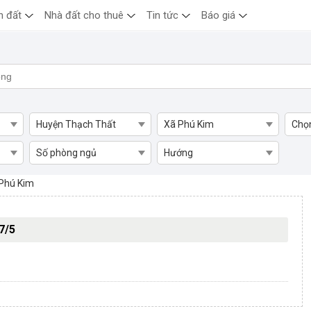
n đất
Nhà đất cho thuê
Tin tức
Báo giá
Huyện Thạch Thất
Xã Phú Kim
Chọ
Số phòng ngủ
Hướng
 Huyện Thạch Thất
Phú Kim
7/5