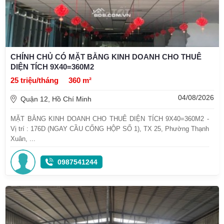
CHÍNH CHỦ CÓ MẶT BẰNG KINH DOANH CHO THUÊ
DIỆN TÍCH 9X40=360M2
25 triệu/tháng
360 m²
04/08/2026
Quận 12, Hồ Chí Minh
MẶT BẰNG KINH DOANH CHO THUÊ DIỆN TÍCH 9X40=360M2 -
Vị trí : 176D (NGAY CẦU CỐNG HỘP SỐ 1), TX 25, Phường Thạnh
Xuân, ...
0987541244