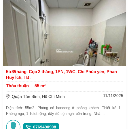
5tr8/tháng. Cọc 2 tháng, 1PN, 1WC, C/c Phúc yên, Phan
Huy Ích, TB.
Thỏa thuận
55 m²
11/11/2025
Quận Tân Bình, Hồ Chí Minh
Diện tích: 55m2. Phòng có bancong ở phòng khách. Thiết kế 1
Phòng ngủ, 1 Tolet rộng, đầy đủ tiện nghi bên trong. Nhà ...
0769490908