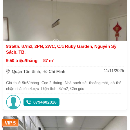
9tr5/th. 87m2, 2PN, 2WC, C/c Ruby Garden, Nguyễn Sỹ
Sách, TB.
9.50 triệu/tháng
87 m²
11/11/2025
Quận Tân Bình, Hồ Chí Minh
Giá thuê 9tr5/tháng. Cọc 2 tháng. Nhà sạch sẽ, thoáng mát, có thể
nhận nhà liền được. Diện tích: 87m2, Căn góc. ...
0794602316