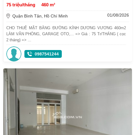
75 triệu/tháng
460 m²
01/08/2026
Quận Bình Tân, Hồ Chí Minh
CHO THUÊ MẶT BẰNG ĐƯỜNG KÍNH DƯƠNG VƯƠNG 460m2
LÀM VĂN PHÒNG, GARAGE OTO,... => Giá : 75 Tr/THÁNG ( cọc
2 tháng) => ...
0987541244