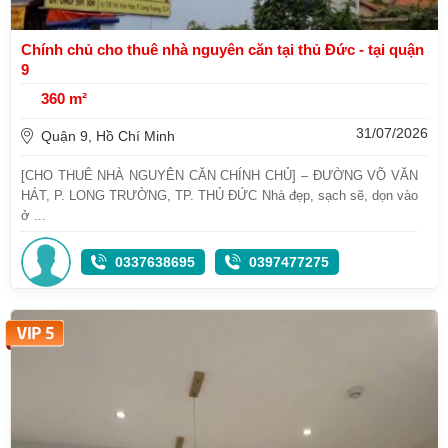
Chính chủ cho thuê nhà nguyên căn tại thủ Đức - tại quận
9
360 m²
31/07/2026
Quận 9, Hồ Chí Minh
[CHO THUÊ NHÀ NGUYÊN CĂN CHÍNH CHỦ] – ĐƯỜNG VÕ VĂN
HÁT, P. LONG TRƯỜNG, TP. THỦ ĐỨC Nhà đẹp, sạch sẽ, dọn vào
ở ...
0337638695
0397477275