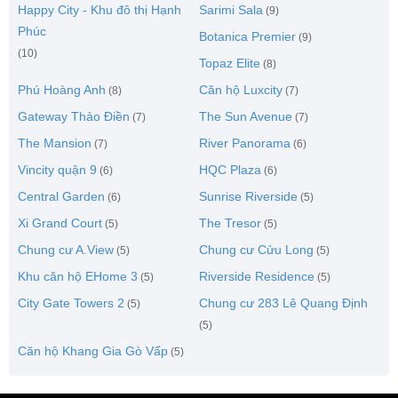
Happy City - Khu đô thị Hạnh
Sarimi Sala
(9)
Phúc
Botanica Premier
(9)
(10)
Topaz Elite
(8)
Phú Hoàng Anh
Căn hộ Luxcity
(8)
(7)
Gateway Thảo Điền
The Sun Avenue
(7)
(7)
The Mansion
River Panorama
(7)
(6)
Vincity quận 9
HQC Plaza
(6)
(6)
Central Garden
Sunrise Riverside
(6)
(5)
Xi Grand Court
The Tresor
(5)
(5)
Chung cư A.View
Chung cư Cửu Long
(5)
(5)
Khu căn hộ EHome 3
Riverside Residence
(5)
(5)
City Gate Towers 2
Chung cư 283 Lê Quang Định
(5)
(5)
Căn hộ Khang Gia Gò Vấp
(5)