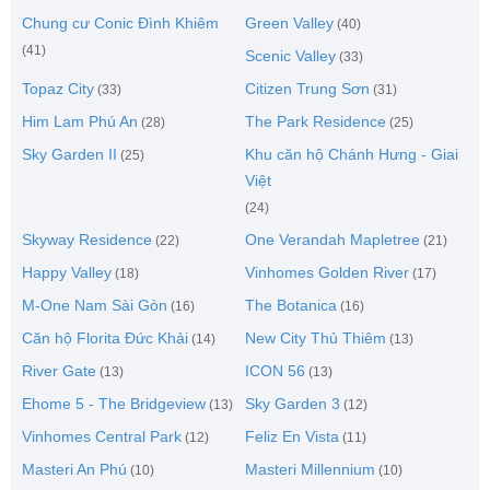
Chung cư Conic Đình Khiêm
Green Valley
(40)
(41)
Scenic Valley
(33)
Topaz City
Citizen Trung Sơn
(33)
(31)
Him Lam Phú An
The Park Residence
(28)
(25)
Sky Garden II
Khu căn hộ Chánh Hưng - Giai
(25)
Việt
(24)
Skyway Residence
One Verandah Mapletree
(22)
(21)
Happy Valley
Vinhomes Golden River
(18)
(17)
M-One Nam Sài Gòn
The Botanica
(16)
(16)
Căn hộ Florita Đức Khải
New City Thủ Thiêm
(14)
(13)
River Gate
ICON 56
(13)
(13)
Ehome 5 - The Bridgeview
Sky Garden 3
(13)
(12)
Vinhomes Central Park
Feliz En Vista
(12)
(11)
Masteri An Phú
Masteri Millennium
(10)
(10)