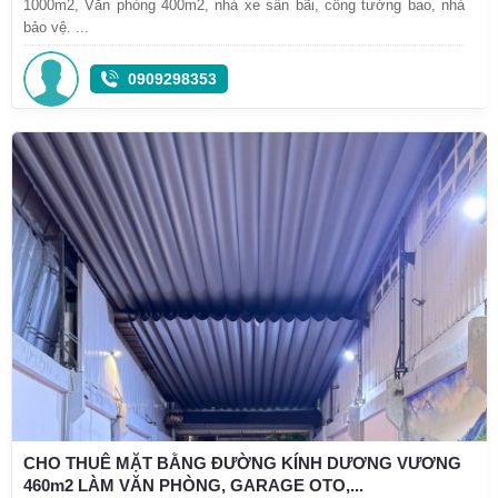
1000m2, Văn phòng 400m2, nhà xe sân bãi, cổng tường bao, nhà
bảo vệ. ...
0909298353
CHO THUÊ MẶT BẰNG ĐƯỜNG KÍNH DƯƠNG VƯƠNG
460m2 LÀM VĂN PHÒNG, GARAGE OTO,...