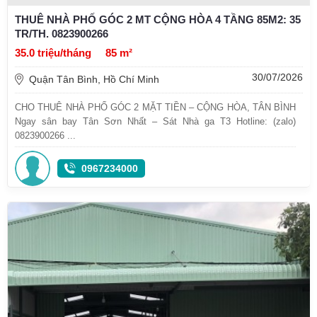
THUÊ NHÀ PHỐ GÓC 2 MT CỘNG HÒA 4 TẦNG 85M2: 35
TR/TH. 0823900266
35.0 triệu/tháng
85 m²
30/07/2026
Quận Tân Bình, Hồ Chí Minh
CHO THUÊ NHÀ PHỐ GÓC 2 MẶT TIỀN – CỘNG HÒA, TÂN BÌNH
Ngay sân bay Tân Sơn Nhất – Sát Nhà ga T3 Hotline: (zalo)
0823900266 ...
0967234000