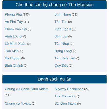
Cho thuê căn hộ chung cư The Mansion
Phong Phú
Bình Hưng
(155)
(64)
An Phú Tây
Tân Túc
(11)
(0)
Phạm Văn Hai
Vĩnh Lộc A
(0)
(0)
Vĩnh Lộc B
Bình Lợi
(0)
(0)
Lê Minh Xuân
Tân Nhựt
(0)
(0)
Tân Kiên
Hưng Long
(0)
(0)
Đa Phước
Tân Quý Tây
(0)
(0)
Bình Chánh
Quy Đức
(0)
(0)
Danh sách dự án
Chung cư Conic Đình Khiêm
Skyway Residence
(22)
(41)
The Mansion
(7)
Chung cư A.View
Sài Gòn Intela
(5)
(0)