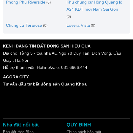
Phong Phú Riverside
Khu chung cư Hồng Quang lô
(0)
A24 KĐT mới Nam Sài Gòn
(0)
Chung cư Terarosa
Lovera Vista
(0)
(0)
KÊNH ĐĂNG TIN BẤT ĐỘNG SẢN HIỆU QUẢ
Địa chỉ: Tầng 5 - tòa nhà AC,Ngõ 78 Duy Tân, Dịch Vọng, Cầu
Giấy , Hà Nội
Hỗ trợ thành viên Hotline/zalo: 081.6666.444
AGORA CITY
Tư vấn đầu tư bất động sản Quang Khoa
Nhà đất nổi bật
QUY ĐỊNH
Bán đất Hòa Bình
Chính sách bảo mật