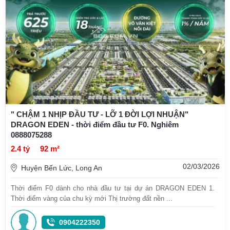
" CHẬM 1 NHỊP ĐẦU TƯ - LỠ 1 ĐỜI LỢI NHUẬN"
DRAGON EDEN - thời điểm đầu tư F0. Nghiêm
0888075288
2.4 tỷ
92 m²
02/03/2026
Huyện Bến Lức, Long An
Thời điểm F0 dành cho nhà đầu tư tại dự án DRAGON EDEN 1.
Thời điểm vàng của chu kỳ mới Thị trường đất nền ...
0904222350