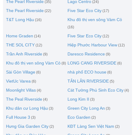
The Pearl Riverside
Lago Centro
(35)
(24)
The Pearl Riverside
Five Star Eco City
(22)
(17)
T&T Long Hậu
Khu đô thị ven sông Vàm Cỏ
(16)
(16)
Home Graden
Five Star Eco City
(14)
(12)
THE SOL CITY
Hiệp Phước Harbour View
(12)
(12)
Trần Anh Riverside
Daresco Residence
(9)
(9)
Khu đô thị ven sông Vàm Cỏ
LONG CANG RIVERSIDE
(8)
(6)
Sài Gòn Village
nhà phố ECO house
(6)
(6)
VietUc Varea
TÂN LÂN RIVERSIDE
(6)
(5)
Moonlight Villas
Cát Tường Phú Sinh Eco City
(4)
(4)
The Peal Riverside
Long Kim II
(4)
(3)
Khu dân cư Long Hậu
Green City Long An
(3)
(3)
Full House 3
Eco Garden
(3)
(2)
Hưng Gia Garden City
KĐT Làng Sen Việt Nam
(2)
(2)