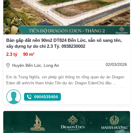
Bán gấp đất nền 90m2 DT824 Bến Lức, sẵn sổ sang tên,
xây dựng tự do chỉ 2.3 Tỷ. 0938230002
2.3 tỷ
90 m²
02/03/2026
Huyện Bến Lức, Long An
Em là Trung Nghĩa, xin phép gửi thông tin tổng quan dự án Dragon
Eden để anh/chị tham khảo:Tên dự án: Dragon EdenChủ đầu ...
0904535404