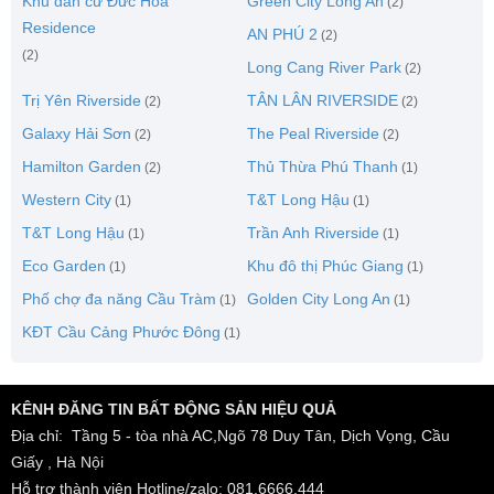
Khu dân cư Đức Hòa
Green City Long An
(2)
Residence
AN PHÚ 2
(2)
(2)
Long Cang River Park
(2)
Trị Yên Riverside
TÂN LÂN RIVERSIDE
(2)
(2)
Galaxy Hải Sơn
The Peal Riverside
(2)
(2)
Hamilton Garden
Thủ Thừa Phú Thanh
(2)
(1)
Western City
T&T Long Hậu
(1)
(1)
T&T Long Hậu
Trần Anh Riverside
(1)
(1)
Eco Garden
Khu đô thị Phúc Giang
(1)
(1)
Phố chợ đa năng Cầu Tràm
Golden City Long An
(1)
(1)
KĐT Cầu Cảng Phước Đông
(1)
KÊNH ĐĂNG TIN BẤT ĐỘNG SẢN HIỆU QUẢ
Địa chỉ: Tầng 5 - tòa nhà AC,Ngõ 78 Duy Tân, Dịch Vọng, Cầu
Giấy , Hà Nội
Hỗ trợ thành viên Hotline/zalo: 081.6666.444