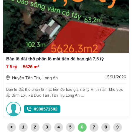
Bán lô đất thổ phân lô mặt tiền đê bao giá 7,5 tỷ
7.5 tỷ
5626 m²
15/01/2026
Huyện Tân Trụ, Long An
Bán lô đất thổ phân lô mặt tiền đê bao giá 7,5 tỷ Vị trí nằm khu vực
ấp Bình Lợi, xã Đức Tân ,Tân Trụ,Long An ...
0908571502
<
1
2
3
4
5
6
7
8
9