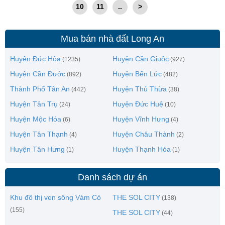
10
11
..
>
Mua bán nhà đất Long An
Huyện Đức Hòa
Huyện Cần Giuộc
(1235)
(927)
Huyện Cần Đước
Huyện Bến Lức
(892)
(482)
Thành Phố Tân An
Huyện Thủ Thừa
(442)
(38)
Huyện Tân Trụ
Huyện Đức Huệ
(24)
(10)
Huyện Mộc Hóa
Huyện Vĩnh Hưng
(6)
(4)
Huyện Tân Thạnh
Huyện Châu Thành
(4)
(2)
Huyện Tân Hưng
Huyện Thạnh Hóa
(1)
(1)
Danh sách dự án
Khu đô thị ven sông Vàm Cỏ
THE SOL CITY
(138)
(155)
THE SOL CITY
(44)