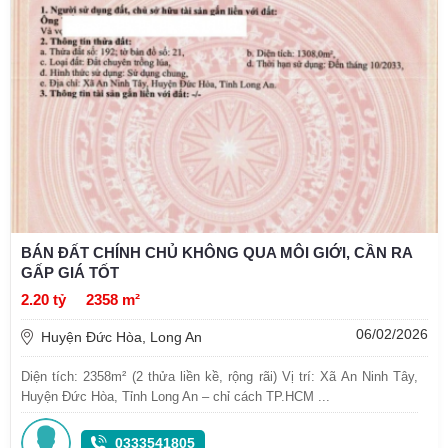
BÁN ĐẤT CHÍNH CHỦ KHÔNG QUA MÔI GIỚI, CẦN RA
GẤP GIÁ TỐT
2.20 tỷ
2358 m²
06/02/2026
Huyện Đức Hòa, Long An
Diện tích: 2358m² (2 thửa liền kề, rộng rãi) Vị trí: Xã An Ninh Tây,
Huyện Đức Hòa, Tỉnh Long An – chỉ cách TP.HCM ...
0333541805