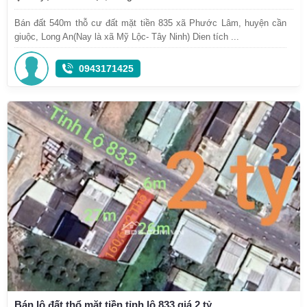
Bán đất 540m thỗ cư đất mặt tiền 835 xã Phước Lâm, huyện cần
giuộc, Long An(Nay là xã Mỹ Lộc- Tây Ninh) Dien tích ...
0943171425
Bán lô đất thổ mặt tiền tỉnh lộ 833 giá 2 tỷ