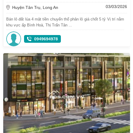
03/03/2026
Huyện Tân Trụ, Long An
Bán lô đất lúa 4 mặt tiền chuyển thổ phân lô giá chốt 5 tỷ Vị trí nằm
khu vực ấp Bình Hoà, Thị Trấn Tân ...
0949694978