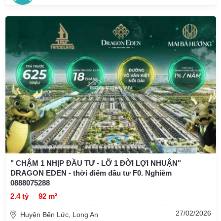
" CHẬM 1 NHỊP ĐẦU TƯ - LỠ 1 ĐỜI LỢI NHUẬN"
DRAGON EDEN - thời điểm đầu tư F0. Nghiêm
0888075288
2.4 tỷ
92 m²
27/02/2026
Huyện Bến Lức, Long An