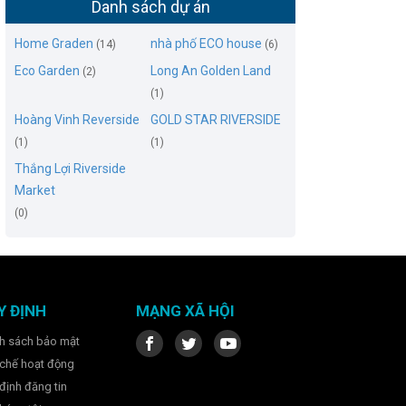
Danh sách dự án
Home Graden
nhà phố ECO house
(14)
(6)
Eco Garden
Long An Golden Land
(2)
(1)
Hoàng Vinh Reverside
GOLD STAR RIVERSIDE
(1)
(1)
Thắng Lợi Riverside
Market
(0)
Y ĐỊNH
MẠNG XÃ HỘI
h sách bảo mật
chế hoạt động
định đăng tin