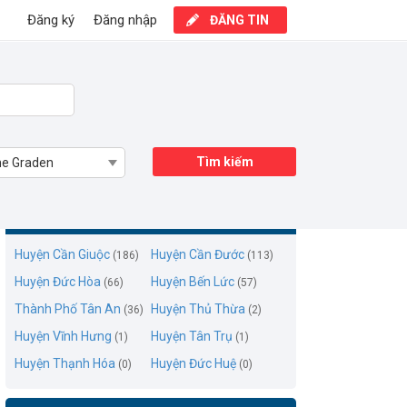
Đăng ký
Đăng nhập
ĐĂNG TIN
Tìm kiếm
e Graden
Mua bán nhà mặt phố Home Graden
Huyện Cần Giuộc
Huyện Cần Đước
(186)
(113)
Huyện Đức Hòa
Huyện Bến Lức
(66)
(57)
Thành Phố Tân An
Huyện Thủ Thừa
(36)
(2)
Huyện Vĩnh Hưng
Huyện Tân Trụ
(1)
(1)
Huyện Thạnh Hóa
Huyện Đức Huệ
(0)
(0)