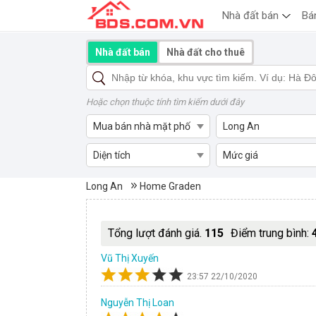
Nhà đất bán
Bá
Nhà đất bán
Nhà đất cho thuê
Hoặc chọn thuộc tính tìm kiếm dưới đây
Mua bán nhà mặt phố
Long An
Diện tích
Mức giá
Mua bán nhà mặt phố Home G
Long An
Home Graden
Tổng lượt đánh giá.
115
Điểm trung bình:
Vũ Thị Xuyến
23:57 22/10/2020
Nguyễn Thị Loan