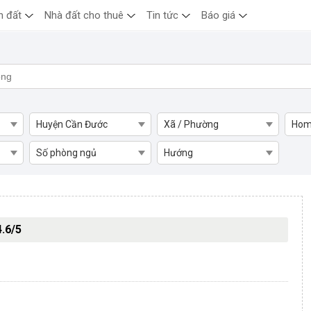
n đất
Nhà đất cho thuê
Tin tức
Báo giá
Huyện Cần Đước
Xã / Phường
Hom
Số phòng ngủ
Hướng
raden
4.6/5