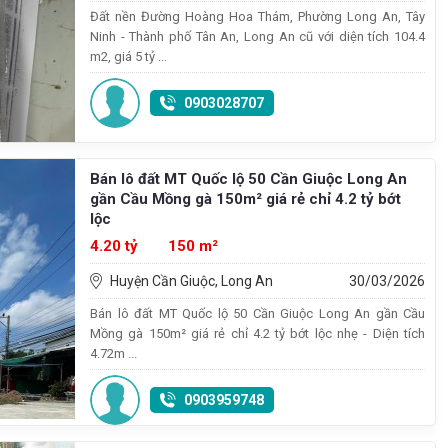
Đất nền Đường Hoàng Hoa Thám, Phường Long An, Tây
Ninh - Thành phố Tân An, Long An cũ với diện tích 104.4
m2, giá 5 tỷ ...
0903028707
Bán lô đất MT Quốc lộ 50 Cần Giuộc Long An
gần Cầu Mồng gà 150m² giá rẻ chỉ 4.2 tỷ bớt
lộc
4.20 tỷ
150 m²
Huyện Cần Giuộc, Long An
30/03/2026
Bán lô đất MT Quốc lộ 50 Cần Giuộc Long An gần Cầu
Mồng gà 150m² giá rẻ chỉ 4.2 tỷ bớt lộc nhẹ - Diện tích
4.72m ...
0903959748