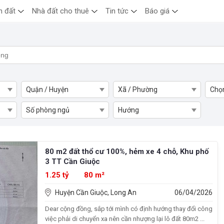
n đất
Nhà đất cho thuê
Tin tức
Báo giá
Quận / Huyện
Xã / Phường
Chọ
Số phòng ngủ
Hướng
80 m2 đất thổ cư 100%, hẻm xe 4 chỗ, Khu phố
3 TT Cần Giuộc
1.25 tỷ
80 m²
Huyện Cần Giuộc, Long An
06/04/2026
Dear cộng đồng, sắp tới mình có định hướng thay đổi công
việc phải di chuyển xa nên cần nhượng lại lô đất 80m2 ...