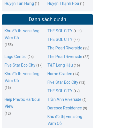
Huyện Tân Hưng
Huyện Thạnh Hóa
(1)
(1)
Danh sách dự án
Khu đô thị ven sông
THE SOL CITY
(138)
Vàm Cỏ
THE SOL CITY
(44)
(155)
The Pearl Riverside
(35)
Lago Centro
The Pearl Riverside
(24)
(22)
Five Star Eco City
T&T Long Hậu
(17)
(16)
Khu đô thị ven sông
Home Graden
(14)
Vàm Cỏ
Five Star Eco City
(12)
(16)
THE SOL CITY
(12)
Hiệp Phước Harbour
Trần Anh Riverside
(9)
View
Daresco Residence
(9)
(12)
Khu đô thị ven sông
Vàm Cỏ