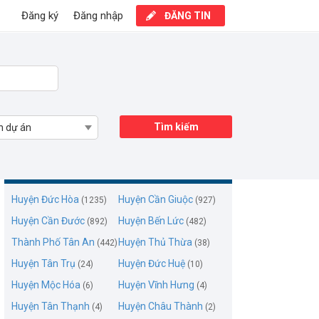
Đăng ký
Đăng nhập
ĐĂNG TIN
Tìm kiếm
n dự án
Mua bán nhà đất Long An
Huyện Đức Hòa
Huyện Cần Giuộc
(1235)
(927)
Huyện Cần Đước
Huyện Bến Lức
(892)
(482)
Thành Phố Tân An
Huyện Thủ Thừa
(442)
(38)
Huyện Tân Trụ
Huyện Đức Huệ
(24)
(10)
Huyện Mộc Hóa
Huyện Vĩnh Hưng
(6)
(4)
Huyện Tân Thạnh
Huyện Châu Thành
(4)
(2)