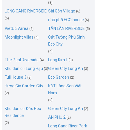
(8)
LONG CANG RIVERSIDE
Sài Gòn Village
(6)
(6)
nhà phố ECO house
(6)
VietUc Varea
TÂN LÂN RIVERSIDE
(6)
(5)
Moonlight Villas
Cát Tường Phú Sinh
(4)
Eco City
(4)
The Peal Riverside
Long Kim II
(4)
(3)
Khu dân cư Long Hậu
Green City Long An
(3)
(3)
Full House 3
Eco Garden
(3)
(2)
Hưng Gia Garden City
KĐT Làng Sen Việt
Nam
(2)
(2)
Khu dân cư Đức Hòa
Green City Long An
(2)
Residence
AN PHÚ 2
(2)
(2)
Long Cang River Park