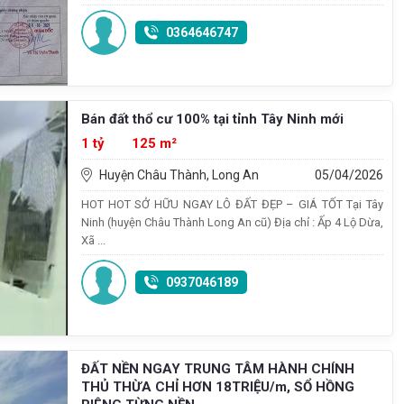
0364646747
Bán đất thổ cư 100% tại tỉnh Tây Ninh mới
1 tỷ
125 m²
Huyện Châu Thành, Long An
05/04/2026
HOT HOT SỞ HỮU NGAY LÔ ĐẤT ĐẸP – GIÁ TỐT Tại Tây
Ninh (huyện Châu Thành Long An cũ) Địa chỉ : Ấp 4 Lộ Dừa,
Xã ...
0937046189
ĐẤT NỀN NGAY TRUNG TÂM HÀNH CHÍNH
THỦ THỪA CHỈ HƠN 18TRIỆU/m, SỔ HỒNG