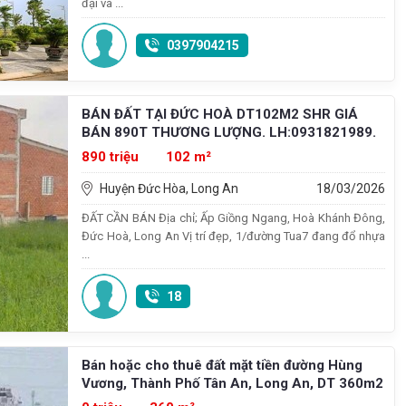
đại và ...
0397904215
BÁN ĐẤT TẠI ĐỨC HOÀ DT102M2 SHR GIÁ
BÁN 890T THƯƠNG LƯỢNG. LH:0931821989.
890 triệu
102 m²
Huyện Đức Hòa, Long An
18/03/2026
ĐẤT CẦN BÁN Địa chỉ; Ấp Giồng Ngang, Hoà Khánh Đông,
Đức Hoà, Long An Vị trí đẹp, 1/đường Tua7 đang đổ nhựa
...
18
Bán hoặc cho thuê đất mặt tiền đường Hùng
Vương, Thành Phố Tân An, Long An, DT 360m2