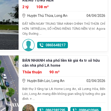
RIÊNG TỪNG NỀN
2 tỷ
108 m²
Huyện Thủ Thừa, Long An
04/04/2026
ĐẤT NỀN NGAY TRUNG TÂM HÀNH CHÍNH THỦ THỪA CHỈ
HƠN 18TRIỆU/m, SỔ HỒNG RIÊNG TỪNG NỀN Vị trí: Agora
City, Đường ...
0865648217
BÁN NHANH nhà phố liền kề giá 4x tr sở hữu
căn nhà phố LA home
Thỏa thuận
90 m²
Huyện Bến Lức, Long An
02/04/2026
Biệt thự 3 tầng tại LA Home Long An, xã Lương Hòa, Bến
Lức, Long An mang đến không gian sống lý tưởng cho gia
đình. + ...
0862382795
0986410946