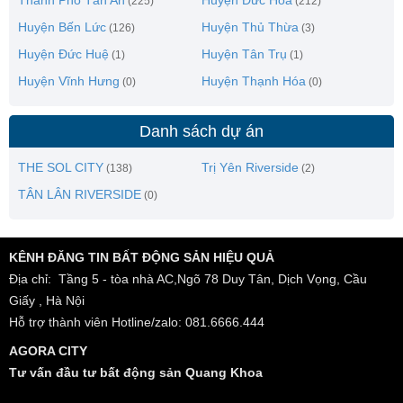
Thành Phố Tân An
Huyện Đức Hòa
(225)
(212)
Huyện Bến Lức
Huyện Thủ Thừa
(126)
(3)
Huyện Đức Huệ
Huyện Tân Trụ
(1)
(1)
Huyện Vĩnh Hưng
Huyện Thạnh Hóa
(0)
(0)
Danh sách dự án
THE SOL CITY
Trị Yên Riverside
(138)
(2)
TÂN LÂN RIVERSIDE
(0)
KÊNH ĐĂNG TIN BẤT ĐỘNG SẢN HIỆU QUẢ
Địa chỉ: Tầng 5 - tòa nhà AC,Ngõ 78 Duy Tân, Dịch Vọng, Cầu
Giấy , Hà Nội
Hỗ trợ thành viên Hotline/zalo: 081.6666.444
AGORA CITY
Tư vấn đầu tư bất động sản Quang Khoa