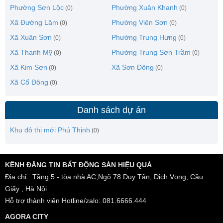
Phường Sơn Lộc
Phường Xuân Khanh
(0)
(0)
Xã Đường Lâm
Phường Viên Sơn
(0)
(0)
Xã Xuân Sơn
Phường Trung Hưng
(0)
(0)
Xã Thanh Mỹ
Phường Trung Sơn Trầm
(0)
(0)
Xã Kim Sơn
Xã Sơn Đông
(0)
(0)
Xã Cổ Đông
(0)
Danh sách dự án
Khu đô thị mới Phú Thịnh
(0)
KÊNH ĐĂNG TIN BẤT ĐỘNG SẢN HIỆU QUẢ
Địa chỉ: Tầng 5 - tòa nhà AC,Ngõ 78 Duy Tân, Dịch Vọng, Cầu
Giấy , Hà Nội
Hỗ trợ thành viên Hotline/zalo: 081.6666.444
AGORA CITY