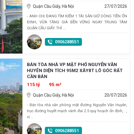
Quận Cầu Giấy, Hà Nội
27/07/2026
- ANH CHỊ ĐANG TÌM KIẾM 1 TÀI SẢN GIỮ DÒNG TIỀN ỔN
ĐỊNH, VỪA TĂNG GIÁ BỀN VỮNG NGAY TRUNG TÂM
QUẬN CẦU GIẤY. THÌ ...
0906288551
BÁN TÒA NHÀ VP MẶT PHỐ NGUYỄN VĂN
HUYÊN DIỆN TÍCH 95M2 XÂY8T LÔ GÓC RẤT
CẦN BÁN
115 tỷ
95 m²
Quận Cầu Giấy, Hà Nội
20/07/2026
- Bán tòa nhà văn phòng mặt đường Nguyễn Văn Huyên,
trục đường huyết mạch vành đai 2.5 quy hoạch ổn định, . ,
vị ...
0906288551