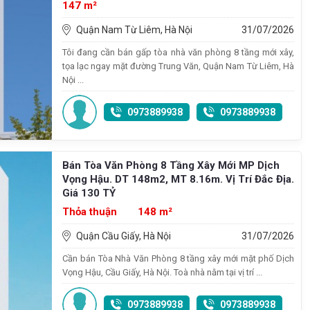
147 m²
Quận Nam Từ Liêm, Hà Nội
31/07/2026
Tôi đang cần bán gấp tòa nhà văn phòng 8 tầng mới xây,
tọa lạc ngay mặt đường Trung Văn, Quận Nam Từ Liêm, Hà
Nội ...
0973889938
0973889938
Bán Tòa Văn Phòng 8 Tầng Xây Mới MP Dịch
Vọng Hậu. DT 148m2, MT 8.16m. Vị Trí Đắc Địa.
Giá 130 TỶ
Thỏa thuận
148 m²
Quận Cầu Giấy, Hà Nội
31/07/2026
Cần bán Tòa Nhà Văn Phòng 8 tầng xây mới mặt phố Dịch
Vọng Hậu, Cầu Giấy, Hà Nội. Toà nhà nằm tại vị trí ...
0973889938
0973889938