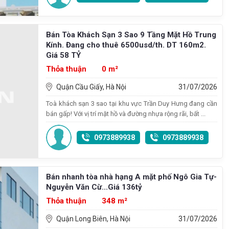
Bán Tòa Khách Sạn 3 Sao 9 Tầng Mặt Hồ Trung
Kính. Đang cho thuê 6500usd/th. DT 160m2.
Giá 58 TỶ
Thỏa thuận
0 m²
Quận Cầu Giấy, Hà Nội
31/07/2026
Toà khách sạn 3 sao tại khu vực Trần Duy Hưng đang cần
bán gấp! Với vị trí mặt hồ và đường nhựa rộng rãi, bất ...
0973889938
0973889938
Bán nhanh tòa nhà hạng A mặt phố Ngô Gia Tự-
Nguyễn Văn Cừ...Giá 136tỷ
Thỏa thuận
348 m²
Quận Long Biên, Hà Nội
31/07/2026