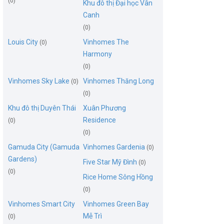
(0)
Khu đô thị Đại học Vân
Canh
(0)
Louis City
Vinhomes The
(0)
Harmony
(0)
Vinhomes Sky Lake
Vinhomes Thăng Long
(0)
(0)
Khu đô thị Duyên Thái
Xuân Phương
Residence
(0)
(0)
Gamuda City (Gamuda
Vinhomes Gardenia
(0)
Gardens)
Five Star Mỹ Đình
(0)
(0)
Rice Home Sông Hồng
(0)
Vinhomes Smart City
Vinhomes Green Bay
Mễ Trì
(0)