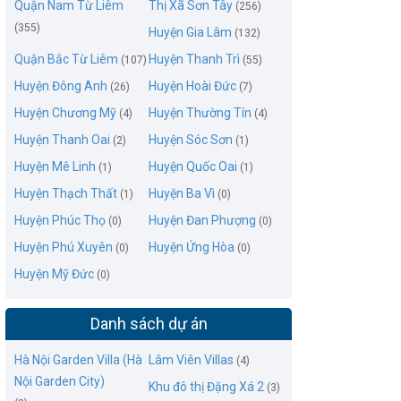
Quận Nam Từ Liêm
Thị Xã Sơn Tây
(256)
(355)
Huyện Gia Lâm
(132)
Quận Bắc Từ Liêm
Huyện Thanh Trì
(107)
(55)
Huyện Đông Anh
Huyện Hoài Đức
(26)
(7)
Huyện Chương Mỹ
Huyện Thường Tín
(4)
(4)
Huyện Thanh Oai
Huyện Sóc Sơn
(2)
(1)
Huyện Mê Linh
Huyện Quốc Oai
(1)
(1)
Huyện Thạch Thất
Huyện Ba Vì
(1)
(0)
Huyện Phúc Thọ
Huyện Đan Phượng
(0)
(0)
Huyện Phú Xuyên
Huyện Ứng Hòa
(0)
(0)
Huyện Mỹ Đức
(0)
Danh sách dự án
Hà Nội Garden Villa (Hà
Lâm Viên Villas
(4)
Nội Garden City)
Khu đô thị Đặng Xá 2
(3)