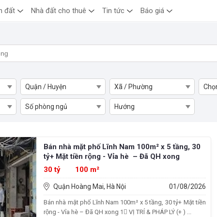
n đất
Nhà đất cho thuê
Tin tức
Báo giá
Quận / Huyện
Xã / Phường
Chọ
Số phòng ngủ
Hướng
Bán nhà mặt phố Lĩnh Nam 100m² x 5 tầng, 30
tỷ+ Mặt tiền rộng - Vỉa hè – Đã QH xong
30 tỷ
100 m²
Quận Hoàng Mai, Hà Nội
01/08/2026
Bán nhà mặt phố Lĩnh Nam 100m² x 5 tầng, 30 tỷ+ Mặt tiền
rộng - Vỉa hè – Đã QH xong 1⃣ VỊ TRÍ & PHÁP LÝ (+ ) ...