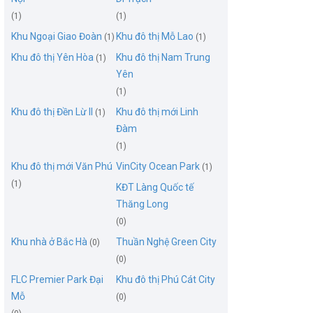
(1)
(1)
Khu Ngoại Giao Đoàn
Khu đô thị Mỗ Lao
(1)
(1)
Khu đô thị Yên Hòa
Khu đô thị Nam Trung
(1)
Yên
(1)
Khu đô thị Đền Lừ II
Khu đô thị mới Linh
(1)
Đàm
(1)
Khu đô thị mới Văn Phú
VinCity Ocean Park
(1)
(1)
KĐT Làng Quốc tế
Thăng Long
(0)
Khu nhà ở Bắc Hà
Thuần Nghệ Green City
(0)
(0)
FLC Premier Park Đại
Khu đô thị Phú Cát City
Mỗ
(0)