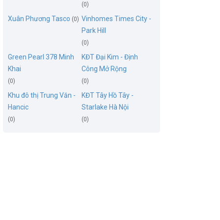
(0)
Xuân Phương Tasco
Vinhomes Times City -
(0)
Park Hill
(0)
Green Pearl 378 Minh
KĐT Đại Kim - Định
Khai
Công Mở Rộng
(0)
(0)
Khu đô thị Trung Văn -
KĐT Tây Hồ Tây -
Hancic
Starlake Hà Nội
(0)
(0)