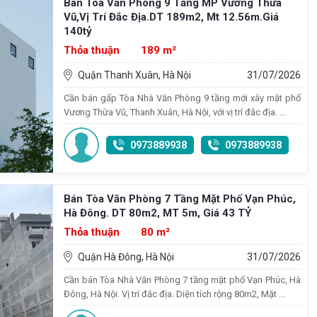
Bán Tòa Văn Phòng 9 Tầng MP Vương Thừa
Vũ,Vị Trí Đắc Địa.DT 189m2, Mt 12.56m.Giá
140tỷ
Thỏa thuận
189 m²
Quận Thanh Xuân, Hà Nội
31/07/2026
Cần bán gấp Tòa Nhà Văn Phòng 9 tầng mới xây mặt phố
Vương Thừa Vũ, Thanh Xuân, Hà Nội, với vị trí đắc địa. ...
0973889938
0973889938
Bán Tòa Văn Phòng 7 Tầng Mặt Phố Vạn Phúc,
Hà Đông. DT 80m2, MT 5m, Giá 43 TỶ
Thỏa thuận
80 m²
Quận Hà Đông, Hà Nội
31/07/2026
Cần bán Tòa Nhà Văn Phòng 7 tầng mặt phố Vạn Phúc, Hà
Đông, Hà Nội. Vị trí đắc địa. Diện tích rộng 80m2, Mặt ...