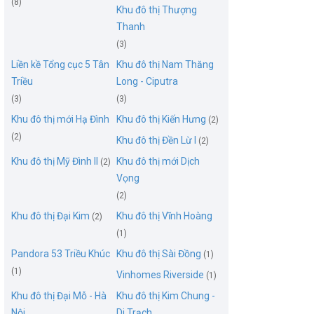
(8)
Khu đô thị Thượng
Thanh
(3)
Liền kề Tổng cục 5 Tân
Khu đô thị Nam Thăng
Triều
Long - Ciputra
(3)
(3)
Khu đô thị mới Hạ Đình
Khu đô thị Kiến Hưng
(2)
(2)
Khu đô thị Đền Lừ I
(2)
Khu đô thị Mỹ Đình II
Khu đô thị mới Dịch
(2)
Vọng
(2)
Khu đô thị Đại Kim
Khu đô thị Vĩnh Hoàng
(2)
(1)
Pandora 53 Triều Khúc
Khu đô thị Sài Đồng
(1)
(1)
Vinhomes Riverside
(1)
Khu đô thị Đại Mỗ - Hà
Khu đô thị Kim Chung -
Nội
Di Trạch