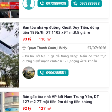
0973889938
0973889938
Bán tòa nhà vp đường Khuất Duy Tiến, dòng
tiền 189tr/th DT 1102 x9T mt8.5 giá rẻ
83 tỷ
110 m²
Quận Thanh Xuân, Hà Nội
27/07/2026
- Cơ hội sở hữu " gà đẻ trứng vàng" hiếm có trên trục
đường huyết mạch vành đai 3 - Tự động về tài khoản ...
0906288551
Bán gấp tòa nhà VP kđt Nam Trung Yên, DT
127 m2 7T mặt tiền 9m dòng tiền khủng
92 tỷ
127 m²