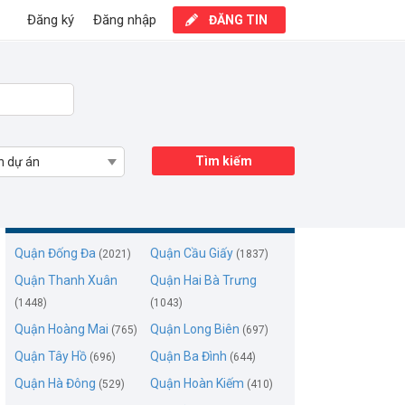
Đăng ký
Đăng nhập
ĐĂNG TIN
Tìm kiếm
n dự án
Mua bán nhà mặt phố Hà Nội
Quận Đống Đa
Quận Cầu Giấy
(2021)
(1837)
Quận Thanh Xuân
Quận Hai Bà Trưng
(1448)
(1043)
Quận Hoàng Mai
Quận Long Biên
(765)
(697)
Quận Tây Hồ
Quận Ba Đình
(696)
(644)
Quận Hà Đông
Quận Hoàn Kiếm
(529)
(410)