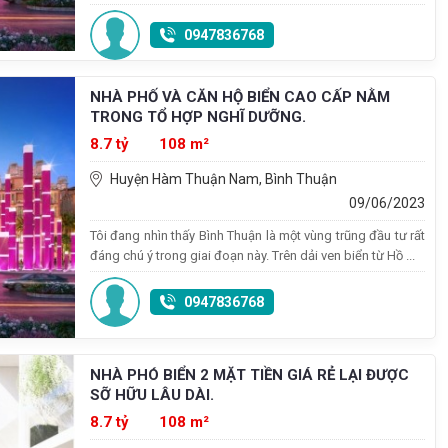
0947836768
NHÀ PHỐ VÀ CĂN HỘ BIỂN CAO CẤP NẰM
TRONG TỔ HỢP NGHĨ DƯỠNG.
8.7 tỷ
108 m²
Huyện Hàm Thuận Nam, Bình Thuận
09/06/2023
Tôi đang nhìn thấy Bình Thuận là một vùng trũng đầu tư rất
đáng chú ý trong giai đoạn này. Trên dải ven biển từ Hồ ...
0947836768
NHÀ PHÓ BIỂN 2 MẶT TIỀN GIÁ RẺ LẠI ĐƯỢC
SỠ HỮU LÂU DÀI.
8.7 tỷ
108 m²