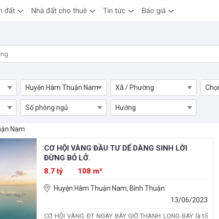
n đất
Nhà đất cho thuê
Tin tức
Báo giá
Huyện Hàm Thuận Nam
Xã / Phường
Chọ
Số phòng ngủ
Hướng
 Hàm Thuận Nam
uận Nam
CƠ HỘI VÀNG ĐẦU TƯ DỂ DÀNG SINH LỜI
ĐỪNG BỎ LỞ.
8.7 tỷ
108 m²
Huyện Hàm Thuận Nam, Bình Thuận
13/06/2023
CƠ HỘI VÀNG ĐT NGAY BÂY GIỜ.THANH LONG BAY là tổ