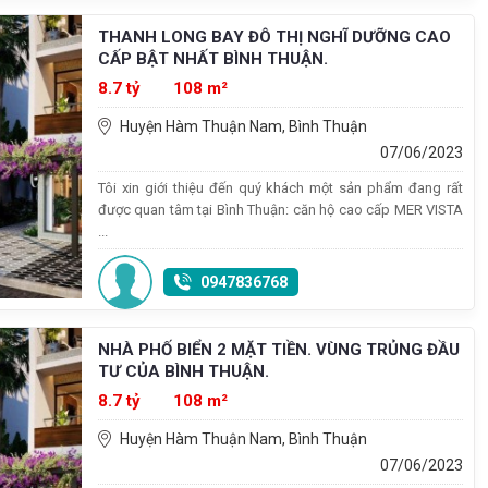
THANH LONG BAY ĐÔ THỊ NGHĨ DƯỠNG CAO
CẤP BẬT NHẤT BÌNH THUẬN.
8.7 tỷ
108 m²
Huyện Hàm Thuận Nam, Bình Thuận
07/06/2023
Tôi xin giới thiệu đến quý khách một sản phẩm đang rất
được quan tâm tại Bình Thuận: căn hộ cao cấp MER VISTA
...
0947836768
NHÀ PHỐ BIỂN 2 MẶT TIỀN. VÙNG TRỦNG ĐẦU
TƯ CỦA BÌNH THUẬN.
8.7 tỷ
108 m²
Huyện Hàm Thuận Nam, Bình Thuận
07/06/2023