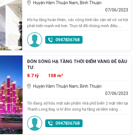
Huyện Hàm Thuận Nam, Bình Thuận
07/06/2023
Khi hạ tầng hoàn thiện, các công trình lân cận sẽ có cơ hội
phát triển mạnh mẽ hơn. Thực tế đã chứng minh điều ...
0947836768
ĐÓN SÓNG HẠ TẦNG THỜI ĐIỂM VÀNG ĐÊ ĐẦU
TƯ.
8.7 tỷ
108 m²
Huyện Hàm Thuận Nam, Bình Thuận
07/06/2023
Tôi đang sở hữu một sản phẩm nhà phố biển 2 mặt tiền tại
Thanh Long Bay, vị trí đón sóng hạ tầng và tiềm năng ...
0947836768