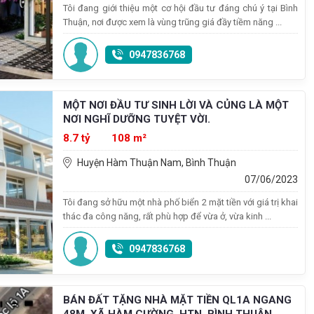
Tôi đang giới thiệu một cơ hội đầu tư đáng chú ý tại Bình
Thuận, nơi được xem là vùng trũng giá đầy tiềm năng ...
0947836768
MỘT NƠI ĐẦU TƯ SINH LỜI VÀ CỦNG LÀ MỘT
NƠI NGHĨ DƯỠNG TUYỆT VỜI.
8.7 tỷ
108 m²
Huyện Hàm Thuận Nam, Bình Thuận
07/06/2023
Tôi đang sở hữu một nhà phố biển 2 mặt tiền với giá trị khai
thác đa công năng, rất phù hợp để vừa ở, vừa kinh ...
0947836768
BÁN ĐẤT TẶNG NHÀ MẶT TIỀN QL1A NGANG
48M, XÃ HÀM CƯỜNG, HTN, BÌNH THUẬN,