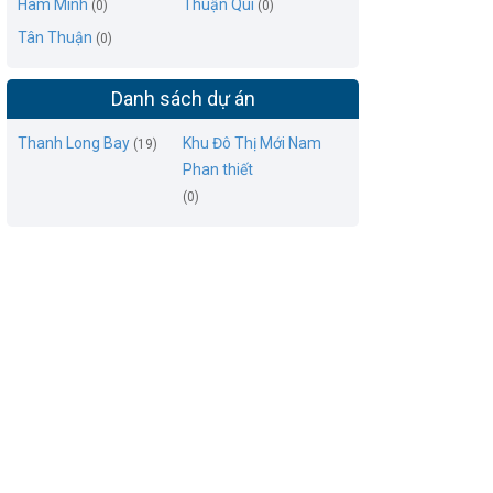
Hàm Minh
Thuận Quí
(0)
(0)
Tân Thuận
(0)
Danh sách dự án
Thanh Long Bay
Khu Đô Thị Mới Nam
(19)
Phan thiết
(0)