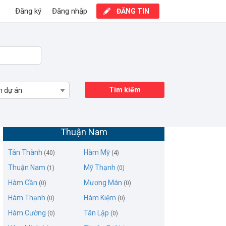
Đăng ký
Đăng nhập
ĐĂNG TIN
Tìm kiếm
n dự án
Mua bán nhà mặt phố Huyện Hàm
Thuận Nam
Tân Thành
Hàm Mỹ
(40)
(4)
Thuận Nam
Mỹ Thạnh
(1)
(0)
Hàm Cần
Mương Mán
(0)
(0)
Hàm Thạnh
Hàm Kiệm
(0)
(0)
Hàm Cường
Tân Lập
(0)
(0)