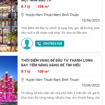
MỘT NHÀ ĐẦU TƯ.
8.7 tỷ
108 m²
Huyện Hàm Thuận Nam, Bình Thuận
10/06/2023
Thời điểm để đầu tư chính là ngay bây giờ, để không phải
tiếc nuối vì đã chậm một nhịp. Tôi chia sẻ đến anh ...
0947836768
THỜI ĐIỂM VÀNG ĐỂ ĐẦU TƯ THANH LONG
BAY TIỀM NĂNG ĐÁNG ĐỂ TÌM HIỂU.
8.7 tỷ
108 m²
Huyện Hàm Thuận Nam, Bình Thuận
10/06/2023
Tôi đang sở hữu một căn nhà phố biển 2 mặt tiền với giá trị
khai thác đa công năng, rất phù hợp cho khách hàng vừa
...