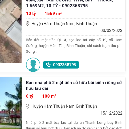
1.569M2, 10 TỶ - 0902358795
10 tỷ
1569 m²
Huyện Hàm Thuận Nam, Bình Thuận
03/03/2023
Bán đất mặt tiền QL1A, tọa lạc tại cây số 19, xã Hàm
Cường, huyện Hàm Tân, Bình Thuận, chỉ cách trạm thu phí
Sông ...
0902358795
Bán nhà phố 2 mặt tiền sở hữu bãi biển riêng sở
hữu lâu dài
6 tỷ
108 m²
Huyện Hàm Thuận Nam, Bình Thuận
15/12/2022
Nhà phố 2 mặt toạ lạc tại dự án Thanh Long bay Bình
thuận sở hữu hơn 1000 tiện ích và đc vận hàng bởi các đơn