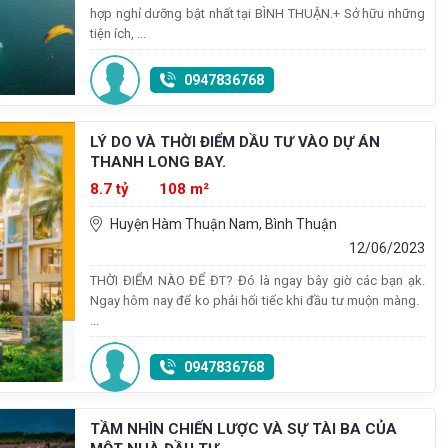
hợp nghỉ dưỡng bật nhất tại BÌNH THUẬN.+ Sở hữu những
tiện ích, ...
0947836768
LÝ DO VÀ THỜI ĐIỂM DẦU TƯ VÀO DỰ ÁN
THANH LONG BAY.
8.7 tỷ
108 m²
Huyện Hàm Thuận Nam, Bình Thuận
12/06/2023
THỜI ĐIỂM NÀO ĐỂ ĐT? Đó là ngay bây giờ các bạn ạk.
Ngay hôm nay để ko phải hối tiếc khi đầu tư muộn màng.
...
0947836768
TẦM NHÌN CHIẾN LƯỢC VÀ SỰ TÀI BA CỦA