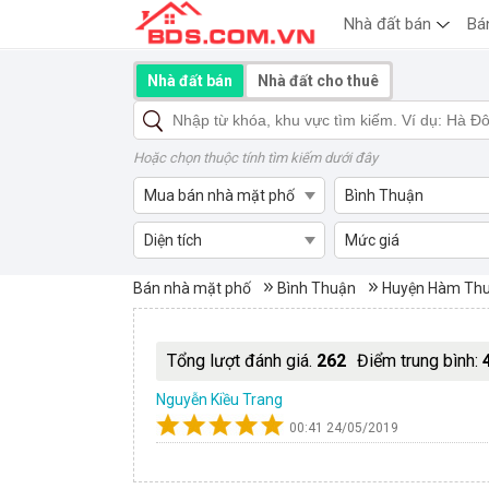
Nhà đất bán
Bá
Nhà đất bán
Nhà đất cho thuê
Hoặc chọn thuộc tính tìm kiếm dưới đây
Mua bán nhà mặt phố
Bình Thuận
Diện tích
Mức giá
Mua bán nhà mặt phố Hàm C
Bán nhà mặt phố
Bình Thuận
Huyện Hàm Th
Tổng lượt đánh giá.
262
Điểm trung bình:
Nguyễn Kiều Trang
00:41 24/05/2019