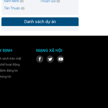
Hàm Minh
Thuận Quí
(0)
(0)
Tân Thuận
(0)
Danh sách dự án
Y ĐỊNH
MẠNG XÃ HỘI
h sách bảo mật
chế hoạt động
định đăng tin
húng tôi