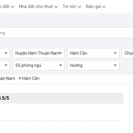
n đất
Nhà đất cho thuê
Tin tức
Báo giá
Huyện Hàm Thuận Nam
Hàm Cần
Chọ
Số phòng ngủ
Hướng
ần, Huyện Hàm Thuận Nam
uận Nam
Hàm Cần
4.5/5