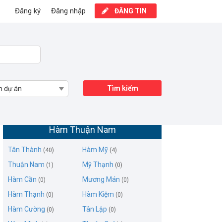
Đăng ký
Đăng nhập
ĐĂNG TIN
Tìm kiếm
n dự án
Mua bán nhà mặt phố Hàm Cần, Huyện
Hàm Thuận Nam
Tân Thành
Hàm Mỹ
(40)
(4)
Thuận Nam
Mỹ Thạnh
(1)
(0)
Hàm Cần
Mương Mán
(0)
(0)
Hàm Thạnh
Hàm Kiệm
(0)
(0)
Hàm Cường
Tân Lập
(0)
(0)