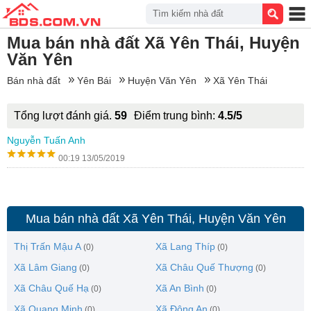
Tìm kiếm nhà đất
Mua bán nhà đất Xã Yên Thái, Huyện
Văn Yên
Bán nhà đất
Yên Bái
Huyện Văn Yên
Xã Yên Thái
Tổng lượt đánh giá.
59
Điểm trung bình:
4.5/5
Nguyễn Tuấn Anh
00:19 13/05/2019
Mua bán nhà đất Xã Yên Thái, Huyện Văn Yên
Thị Trấn Mậu A
Xã Lang Thíp
(0)
(0)
Xã Lâm Giang
Xã Châu Quế Thượng
(0)
(0)
Xã Châu Quế Hạ
Xã An Bình
(0)
(0)
Xã Quang Minh
Xã Đông An
(0)
(0)