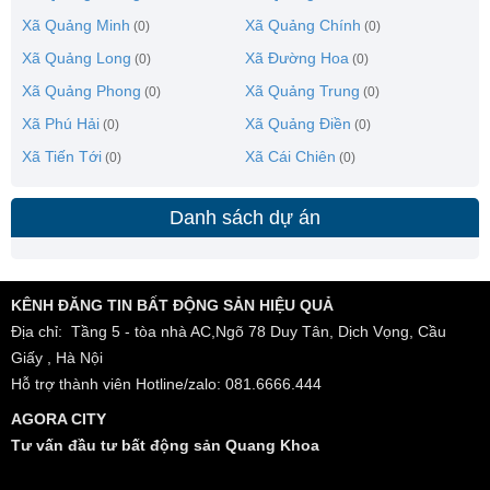
Xã Quảng Minh
Xã Quảng Chính
(0)
(0)
Xã Quảng Long
Xã Đường Hoa
(0)
(0)
Xã Quảng Phong
Xã Quảng Trung
(0)
(0)
Xã Phú Hải
Xã Quảng Điền
(0)
(0)
Xã Tiến Tới
Xã Cái Chiên
(0)
(0)
Danh sách dự án
KÊNH ĐĂNG TIN BẤT ĐỘNG SẢN HIỆU QUẢ
Địa chỉ: Tầng 5 - tòa nhà AC,Ngõ 78 Duy Tân, Dịch Vọng, Cầu
Giấy , Hà Nội
Hỗ trợ thành viên Hotline/zalo: 081.6666.444
AGORA CITY
Tư vấn đầu tư bất động sản Quang Khoa