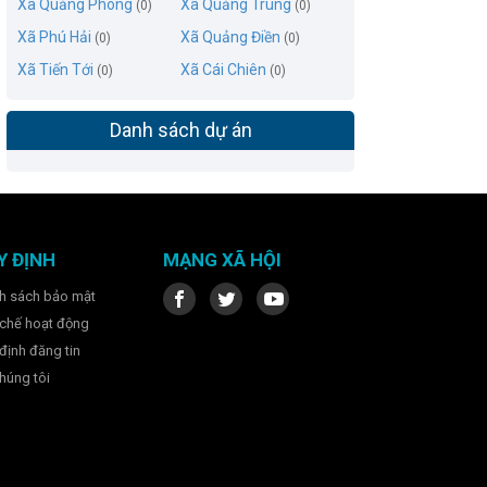
Xã Quảng Phong
Xã Quảng Trung
(0)
(0)
Xã Phú Hải
Xã Quảng Điền
(0)
(0)
Xã Tiến Tới
Xã Cái Chiên
(0)
(0)
Danh sách dự án
Y ĐỊNH
MẠNG XÃ HỘI
h sách bảo mật
chế hoạt động
định đăng tin
húng tôi