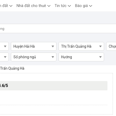
n đất
Nhà đất cho thuê
Tin tức
Báo giá
Huyện Hải Hà
Thị Trấn Quảng Hà
Chọ
Số phòng ngủ
Hướng
ảng Hà, Huyện Hải Hà
 Trấn Quảng Hà
4.6/5