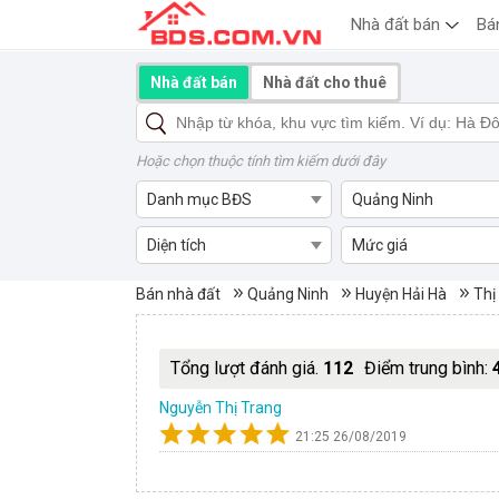
Nhà đất bán
Bá
Nhà đất bán
Nhà đất cho thuê
Hoặc chọn thuộc tính tìm kiếm dưới đây
Danh mục BĐS
Quảng Ninh
Diện tích
Mức giá
Mua bán nhà đất Thị Trấn Qu
Bán nhà đất
Quảng Ninh
Huyện Hải Hà
Thị
Tổng lượt đánh giá.
112
Điểm trung bình:
Nguyễn Thị Trang
21:25 26/08/2019