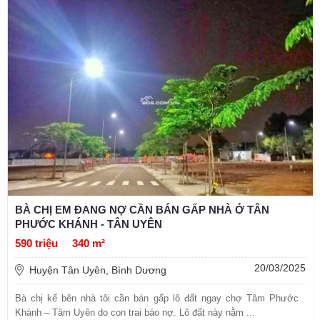
BÀ CHỊ EM ĐANG NỢ CẦN BÁN GẤP NHÀ Ở TÂN
PHƯỚC KHÁNH - TÂN UYÊN
590 triệu
340 m²
20/03/2025
Huyện Tân Uyên, Bình Dương
Bà chị kế bên nhà tôi cần bán gấp lô đất ngay chợ Tâm Phước
Khánh – Tâm Uyên do con trai báo nợ. Lô đất này nằm ...