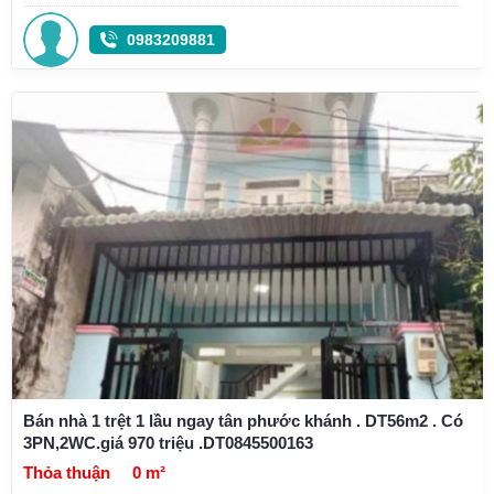
0983209881
Bán nhà 1 trệt 1 lầu ngay tân phước khánh . DT56m2 . Có
3PN,2WC.giá 970 triệu .DT0845500163
Thỏa thuận
0 m²