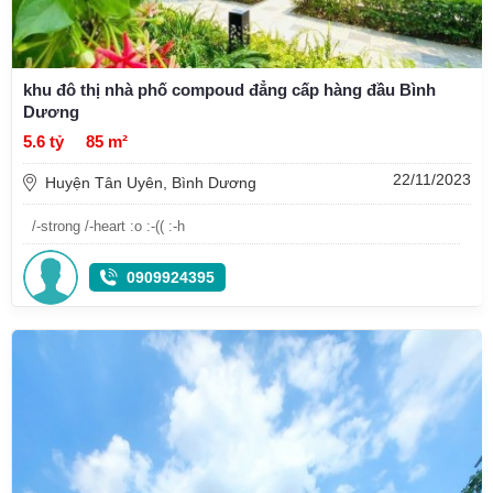
khu đô thị nhà phố compoud đẳng cấp hàng đầu Bình
Dương
5.6 tỷ
85 m²
22/11/2023
Huyện Tân Uyên, Bình Dương
/-strong /-heart :o :-(( :-h
0909924395