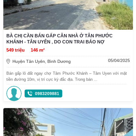
BÀ CHỊ CẦN BÁN GẤP CĂN NHÀ Ở TÂN PHƯỚC
KHÁNH - TÂN UYÊN , DO CON TRAI BÁO NỢ
549 triệu
146 m²
05/04/2025
Huyện Tân Uyên, Bình Dương
Bán gấp lô đất ngay chợ Tâm Phước Khánh – Tâm Uyen với mặt
tiền đường 10m, vị trí cực kỳ đắc địa. Trong bán ...
0983209881