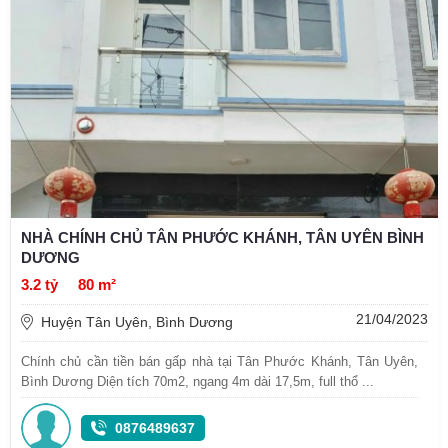
NHÀ CHÍNH CHỦ TÂN PHƯỚC KHÁNH, TÂN UYÊN BÌNH
DƯƠNG
3.2 tỷ
80 m²
21/04/2023
Huyện Tân Uyên, Bình Dương
Chính chủ cần tiền bán gấp nhà tại Tân Phước Khánh, Tân Uyên,
Bình Dương Diện tích 70m2, ngang 4m dài 17,5m, full thổ ...
0876489637