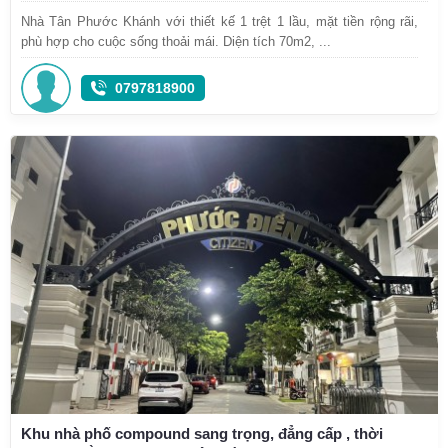
Nhà Tân Phước Khánh với thiết kế 1 trệt 1 lầu, mặt tiền rộng rãi,
phù hợp cho cuộc sống thoải mái. Diện tích 70m2, ...
0797818900
Khu nhà phố compound sang trọng, đẳng cấp , thời