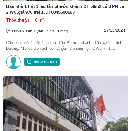
Bán nhà 1 trệt 1 lầu tân phước khánh DT 56m2 có 3 PN vả
2 WC.giá 970 triệu .DT0845500163
Thỏa thuận
0 m²
27/12/2024
Huyện Tân Uyên, Bình Dương
Cần bán nhà 1 trệt 1 lầu tại Tân Phước Khánh, Tân Uyên, Bình
Dương. Nhà có diện tích 56m2, gồm 3 phòng ngủ, 2 WC và 1 ...
0982367013