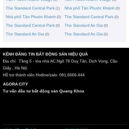
The Standard Central Park
Nhà phố Tân Phước Khánh
(1)
(0)
Nhà phố Tân Phước Khánh
The Standard Central Park
(0)
(0)
The Standard Central Park
The Standard An Gia
(0)
(0)
The Standard An Gia
The Standard An Gia
(0)
(0)
KÊNH ĐĂNG TIN BẤT ĐỘNG SẢN HIỆU QUẢ
Địa chỉ: Tầng 5 - tòa nhà AC,Ngõ 78 Duy Tân, Dịch Vọng, Cầu
Giấy , Hà Nội
Hỗ trợ thành viên Hotline/zalo: 081.6666.444
AGORA CITY
Tư vấn đầu tư bất động sản Quang Khoa