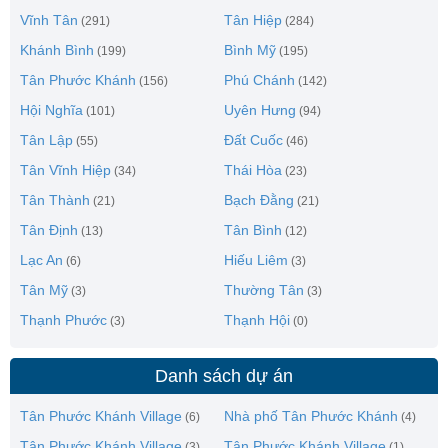
Vĩnh Tân
Tân Hiệp
(291)
(284)
Khánh Bình
Bình Mỹ
(199)
(195)
Tân Phước Khánh
Phú Chánh
(156)
(142)
Hội Nghĩa
Uyên Hưng
(101)
(94)
Tân Lập
Đất Cuốc
(55)
(46)
Tân Vĩnh Hiệp
Thái Hòa
(34)
(23)
Tân Thành
Bạch Đằng
(21)
(21)
Tân Định
Tân Bình
(13)
(12)
Lạc An
Hiếu Liêm
(6)
(3)
Tân Mỹ
Thường Tân
(3)
(3)
Thạnh Phước
Thạnh Hội
(3)
(0)
Danh sách dự án
Tân Phước Khánh Village
Nhà phố Tân Phước Khánh
(6)
(4)
Tân Phước Khánh Village
Tân Phước Khánh Village
(3)
(1)