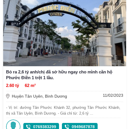
Bỏ ra 2,6 tỷ anh/chị đã sở hữu ngay cho mình căn hộ
Phước Điền 1 trệt 1 lầu.
2.60 tỷ
62 m²
11/02/2023
Huyện Tân Uyên, Bình Dương
- Vị trí: đường Tân Phước Khánh 32, phường Tân Phước Khánh,
thị xã Tân Uyên, Bình Dương. - Giá chỉ từ: 2,6 tỷ ...
0769383299
0949687878