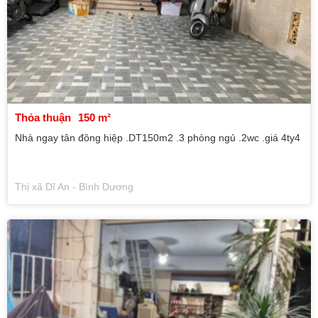
Thỏa thuận
150 m²
Nhà ngay tân đông hiệp .DT150m2 .3 phòng ngủ .2wc .giá 4ty4
Thị xã Dĩ An - Bình Dương