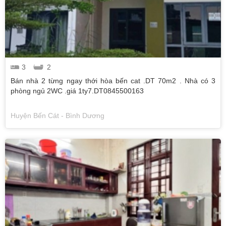
3
2
Bán nhà 2 từng ngay thới hòa bến cat .DT 70m2 . Nhà có 3
phòng ngủ 2WC .giá 1ty7.DT0845500163
Huyện Bến Cát - Bình Dương