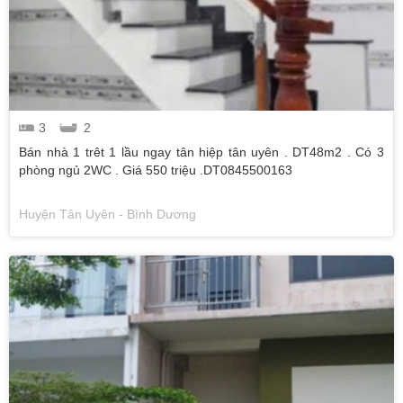
3
2
Bán nhà 1 trêt 1 lầu ngay tân hiệp tân uyên . DT48m2 . Có 3
phòng ngủ 2WC . Giá 550 triệu .DT0845500163
Huyện Tân Uyên - Bình Dương