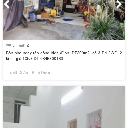
3
2
Bàn nhà ngay tân đông hiệp dĩ an .DT300m2 .có 3 PN.2WC .2
ki-ot .giá 10ty5.DT 0845500163
Thị xã Dĩ An - Bình Dương