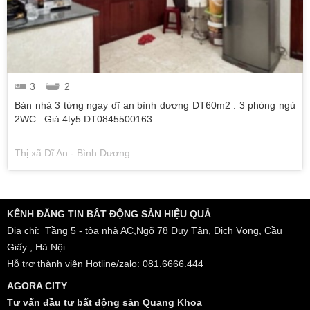
3
2
Bán nhà 3 từng ngay dĩ an bình dương DT60m2 . 3 phòng ngủ
2WC . Giá 4ty5.DT0845500163
Thị xã Dĩ An - Bình Dương
KÊNH ĐĂNG TIN BẤT ĐỘNG SẢN HIỆU QUẢ
Địa chỉ: Tầng 5 - tòa nhà AC,Ngõ 78 Duy Tân, Dịch Vọng, Cầu
Giấy , Hà Nội
Hỗ trợ thành viên Hotline/zalo: 081.6666.444
AGORA CITY
Tư vấn đầu tư bất động sản Quang Khoa