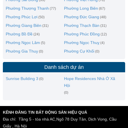
Phường Thượng Thanh
Phường Long Biên
(77)
(67)
Phường Phúc Lợi
Phường Đức Giang
(50)
(48)
Phường Giang Biên
Phường Thạch Bàn
(31)
(31)
Phường Bồ Đề
Phường Phúc Đồng
(24)
(12)
Phường Ngọc Lâm
Phường Ngọc Thuỵ
(5)
(4)
Phường Gia Thuỵ
Phường Cự Khối
(0)
(0)
Danh sách dự án
Sunrise Building 3
Hope Residences Nhà Ở Xã
(0)
Hội
(0)
KÊNH ĐĂNG TIN BẤT ĐỘNG SẢN HIỆU QUẢ
Địa chỉ: Tầng 5 - tòa nhà AC,Ngõ 78 Duy Tân, Dịch Vọng, Cầu
Giấy , Hà Nội