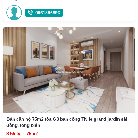
0961896893
Bán căn hộ 75m2 tòa G3 ban công TN le grand jardin sài
đồng, long biên
3.55 tỷ
75 m²