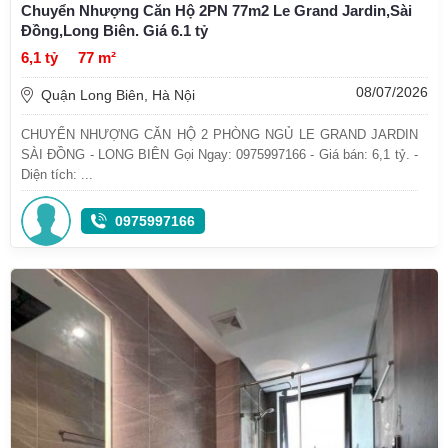
Chuyển Nhượng Căn Hộ 2PN 77m2 Le Grand Jardin,Sài
Đồng,Long Biên. Giá 6.1 tỷ
6,1 tỷ
77 m²
08/07/2026
Quận Long Biên, Hà Nội
CHUYỂN NHƯỢNG CĂN HỘ 2 PHÒNG NGỦ LE GRAND JARDIN
SÀI ĐỒNG - LONG BIÊN Gọi Ngay: 0975997166 - Giá bán: 6,1 tỷ. -
Diện tích: ...
0975997166