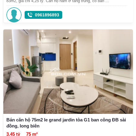
83m2, giá chỉ 4,25 tỷ. Căn hộ nằm ở tầng trung, có ban ...
0961896893
Bán căn hộ 75m2 le grand jardin tòa G1 ban công ĐB sài
đồng, long biên
3.45 tỷ
75 m²