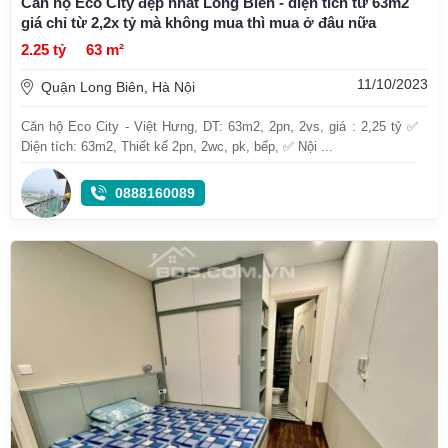
Căn hộ Eco City đẹp nhất Long Biên - diện tích từ 63m2
giá chỉ từ 2,2x tỷ mà không mua thì mua ở đâu nữa
2.25 tỷ
63 m²
11/10/2023
Quận Long Biên, Hà Nội
Căn hộ Eco City - Việt Hưng, DT: 63m2, 2pn, 2vs, giá : 2,25 tỷ ✅
Diện tích: 63m2, Thiết kế 2pn, 2wc, pk, bếp, ✅ Nội ...
0888160089