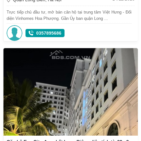
Trực tiếp chủ đầu tư, mở bán căn hộ tại trung tâm Việt Hưng - Đối
diện Vinhomes Hoa Phượng. Gần Ủy ban quận Long ...
0357895686