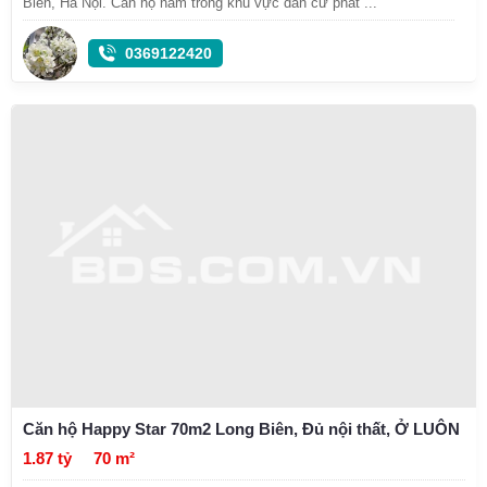
Biên, Hà Nội. Căn hộ nằm trong khu vực dân cư phát ...
0369122420
Căn hộ Happy Star 70m2 Long Biên, Đủ nội thất, Ở LUÔN
1.87 tỷ
70 m²