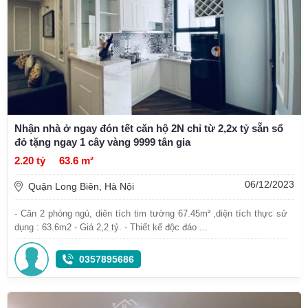
Nhận nhà ở ngay đón tết căn hộ 2N chỉ từ 2,2x tỷ sẵn sổ
đỏ tặng ngay 1 cây vàng 9999 tân gia
2.20 tỷ
63.6 m²
06/12/2023
Quận Long Biên, Hà Nội
- Căn 2 phòng ngủ, diên tích tim tường 67.45m² ,diện tích thực sử
dụng : 63.6m2 - Giá 2,2 tỷ. - Thiết kế độc đáo ...
0357895686