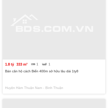
1.8 tỷ
333 m²
1
1
Bán căn hộ cách Biển 400m sở hữu lâu dài 1ty8
Huyện Hàm Thuận Nam - Bình Thuận