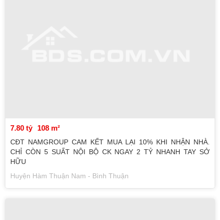
7.80 tỷ
108 m²
CĐT NAMGROUP CAM KẾT MUA LẠI 10% KHI NHẬN NHÀ.
CHỈ CÒN 5 SUẤT NỘI BỘ CK NGAY 2 TỶ NHANH TAY SỞ
HỮU
Huyện Hàm Thuận Nam - Bình Thuận