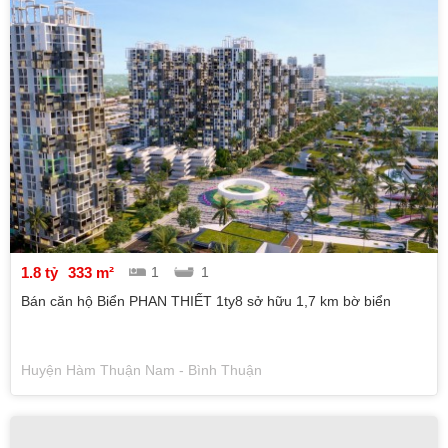
1.8 tỷ
333 m²
1
1
Bán căn hộ Biển PHAN THIẾT 1ty8 sở hữu 1,7 km bờ biển
Huyện Hàm Thuận Nam - Bình Thuận