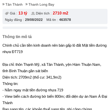
Tân Thành
Thanh Long Bay
13 tỷ
2710 m2
Giá :
Diện tích :
Ngày đăng :
29/08/2022
Mã tin :
463578
Thông tin mô tả
Chính chủ cần tiền kinh doanh nên bán gấp lô đất Mặt tiền đường
nhựa ĐT719
Địa chỉ: thôn Thạnh Mỹ, xã Tân Thành, yện Hàm Thuận Nam,
tỉnh Bình Thuận gần sát biển
Diện tích: 2709m2 (thổ cư: 341,9m2)
Thông tin:
- Nằm ngay mặt tiền đường nhựa 719
- View biển cách đường bờ biển 800m; đối diện dự án Nam Á Đại
Thành
Bao sang tên, các khoản thuế sang tên, phí công chứng