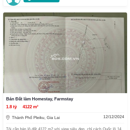
Bán Đất làm Homestay, Farmstay
1.8 tỷ
4122 m²
12/12/2024
Thành Phố Pleiku, Gia Lai
Tôi cần bán lô đất 4122 m2 với view siêu đẹp, chỉ cách Quốc lộ 14