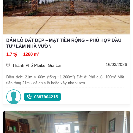
BÁN LÔ ĐẤT ĐẸP – MẶT TIỀN RỘNG – PHÙ HỢP ĐẦU
TƯ / LÀM NHÀ VƯỜN
1.7 tỷ
1260 m²
16/03/2026
Thành Phố Pleiku, Gia Lai
Diện tích: 21m × 60m (tổng ~1.260m²) Đất ở (thổ cư): 100m² Mặt
tiền rộng 21m - dễ chia lô hoặc xây nhà vườn. ...
0397904215