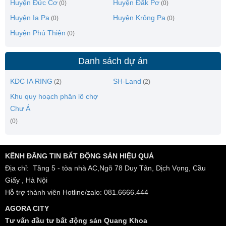
Huyện Đức Cơ
Huyện Đăk Pơ
(0)
(0)
Huyện Ia Pa
Huyện Krông Pa
(0)
(0)
Huyện Phú Thiện
(0)
Danh sách dự án
KDC IA RING
SH-Land
(2)
(2)
Khu quy hoạch phân lô chợ
Chư Á
(0)
KÊNH ĐĂNG TIN BẤT ĐỘNG SẢN HIỆU QUẢ
Địa chỉ: Tầng 5 - tòa nhà AC,Ngõ 78 Duy Tân, Dịch Vọng, Cầu
Giấy , Hà Nội
Hỗ trợ thành viên Hotline/zalo: 081.6666.444
AGORA CITY
Tư vấn đầu tư bất động sản Quang Khoa