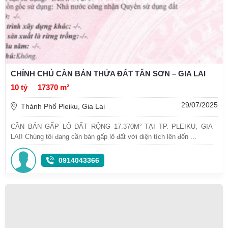
CHÍNH CHỦ CẦN BÁN THỬA ĐẤT TÂN SƠN – GIA LAI
10 tỷ
17370 m²
29/07/2025
Thành Phố Pleiku, Gia Lai
CẦN BÁN GẤP LÔ ĐẤT RỘNG 17.370M² TẠI TP. PLEIKU, GIA
LAI! Chúng tôi đang cần bán gấp lô đất với diện tích lên đến ...
0914043366