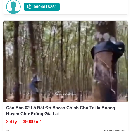
0904618251
Cần Bán 02 Lô Đất Đỏ Bazan Chính Chủ Tại Ia Bòong
Huyện Chư Prông Gia Lai
2.4 tỷ
38000 m²