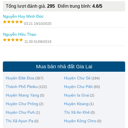
Tổng lượt đánh giá.
295
Điểm trung bình:
4.6/5
Nguyễn Huy Minh Đức
03:21 19/10/2020
Nguyễn Hữu Thạo
11:30 01/08/2019
Mua bán nhà đất Gia Lai
Huyện Đăk Đoa
Huyện Chư Sê
(367)
(184)
Thành Phố Pleiku
Huyện Chư Păh
(122)
(65)
Huyện Mang Yang
Huyện Ia Grai
(5)
(2)
Huyện Chư Prông
Huyện Kbang
(2)
(1)
Huyện Chư Pưh
Thị Xã An Khê
(1)
(0)
Thị Xã Ayun Pa
Huyện Kông Chro
(0)
(0)