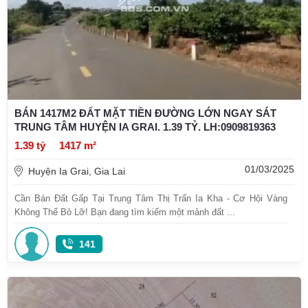
BÁN 1417M2 ĐẤT MẶT TIỀN ĐƯỜNG LỚN NGAY SÁT
TRUNG TÂM HUYỆN IA GRAI. 1.39 TỶ. LH:0909819363
1.39 tỷ
1417 m²
01/03/2025
Huyện Ia Grai, Gia Lai
Cần Bán Đất Gấp Tại Trung Tâm Thị Trấn Ia Kha - Cơ Hội Vàng
Không Thể Bỏ Lỡ! Bạn đang tìm kiếm một mảnh đất ...
141