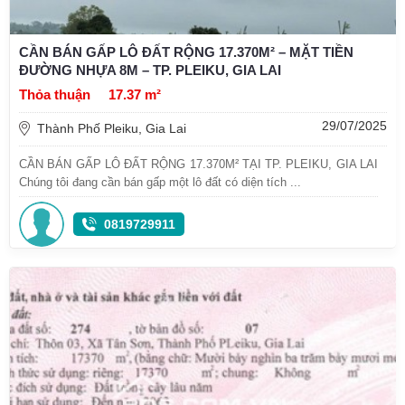
CẦN BÁN GẤP LÔ ĐẤT RỘNG 17.370M² – MẶT TIỀN
ĐƯỜNG NHỰA 8M – TP. PLEIKU, GIA LAI
Thỏa thuận
17.37 m²
29/07/2025
Thành Phố Pleiku, Gia Lai
CẦN BÁN GẤP LÔ ĐẤT RỘNG 17.370M² TẠI TP. PLEIKU, GIA LAI
Chúng tôi đang cần bán gấp một lô đất có diện tích ...
0819729911