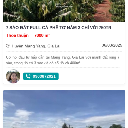
7 SÀO ĐẤT FULL CÀ PHÊ TƠ NĂM 3 CHỈ VỚI 750TR
Thỏa thuận
7000 m²
06/03/2025
Huyện Mang Yang, Gia Lai
Cơ hội đầu tư hấp dẫn tại Mang Yang, Gia Lai với mảnh đất rộng 7
sào, trong đó có 3 sào đã có sổ đỏ và 400m² ...
0903872021