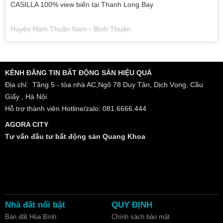
CASILLA 100% view biển tại Thanh Long Bay
Huyện Hàm Thuận Nam - Bình Thuận
KÊNH ĐĂNG TIN BẤT ĐỘNG SẢN HIỆU QUẢ
Địa chỉ: Tầng 5 - tòa nhà AC,Ngõ 78 Duy Tân, Dịch Vọng, Cầu
Giấy , Hà Nội
Hỗ trợ thành viên Hotline/zalo: 081.6666.444
AGORA CITY
Tư vấn đầu tư bất động sản Quang Khoa
Nhà đất nổi bật
QUY ĐỊNH
Bán đất Hòa Bình
Chính sách bảo mật