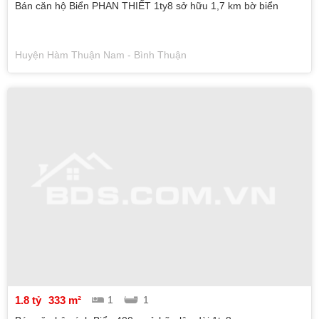
Bán căn hộ Biển PHAN THIẾT 1ty8 sở hữu 1,7 km bờ biển
Huyện Hàm Thuận Nam - Bình Thuận
1.8 tỷ
333 m²
1
1