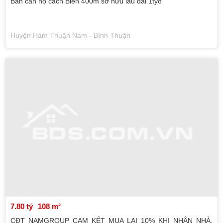
Bán căn hộ cách Biển 400m sở hữu lâu dài 1ty8
Huyện Hàm Thuận Nam - Bình Thuận
7.80 tỷ
108 m²
CĐT NAMGROUP CAM KẾT MUA LẠI 10% KHI NHẬN NHÀ.