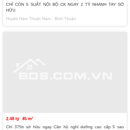
CHỈ CÒN 5 SUẤT NỘI BỘ CK NGAY 2 TỶ NHANH TAY SỞ
HỮU
Huyện Hàm Thuận Nam - Bình Thuận
2.48 tỷ
45 m²
Chỉ 375tr sở hữu ngay Căn hộ nghỉ dưỡng cao cấp 5 sao