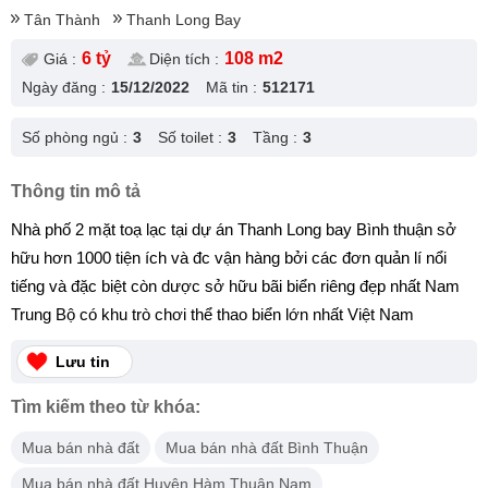
Tân Thành
Thanh Long Bay
6 tỷ
108 m2
Giá :
Diện tích :
Ngày đăng :
15/12/2022
Mã tin :
512171
Số phòng ngủ :
3
Số toilet :
3
Tầng :
3
Thông tin mô tả
Nhà phố 2 mặt toạ lạc tại dự án Thanh Long bay Bình thuận sở
hữu hơn 1000 tiện ích và đc vận hàng bởi các đơn quản lí nổi
tiếng và đặc biệt còn dược sở hữu bãi biển riêng đẹp nhất Nam
Trung Bộ có khu trò chơi thể thao biển lớn nhất Việt Nam
Lưu tin
Tìm kiếm theo từ khóa:
Mua bán nhà đất
Mua bán nhà đất Bình Thuận
Mua bán nhà đất Huyện Hàm Thuận Nam