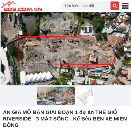
Tìm kiếm nhà đất
AN GIA MỞ BÁN GIAI ĐOẠN 1 dự án THE GIÓ
RIVERSIDE - 3 MẶT SÔNG , Kế Bên BẾN XE MIỀN
ĐÔNG