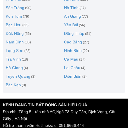
Sóc Trăng
Hà Tĩnh
(90)
(87)
Kon Tum
An Giang
(79)
(77)
Bạc Liêu
Yên Bái
(66)
(56)
Đắk Nông
Đồng Tháp
(56)
(51)
Nam Định
Cao Bằng
(36)
(27)
Lạng Sơn
Ninh Bình
(23)
(22)
Trà Vinh
Cà Mau
(18)
(17)
Hà Giang
Lai Châu
(4)
(4)
Tuyên Quang
Điện Biên
(3)
(2)
Bắc Kạn
(0)
KÊNH ĐĂNG TIN BẤT ĐỘNG SẢN HIỆU QUẢ
Địa chỉ: Tầng 5 - tòa nhà AC,Ngõ 78 Duy Tân, Dịch Vọng, Cầu
Giấy , Hà Nội
Hỗ trợ thành viên Hotline/zalo: 081.6666.444