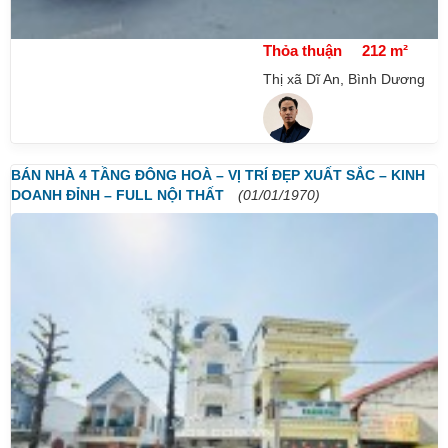
Thỏa thuận
212 m²
Thị xã Dĩ An, Bình Dương
BÁN NHÀ 4 TẦNG ĐÔNG HOÀ – VỊ TRÍ ĐẸP XUẤT SẮC – KINH
DOANH ĐỈNH – FULL NỘI THẤT
(01/01/1970)