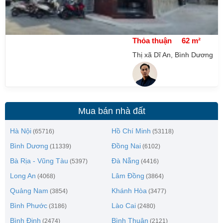
Thỏa thuận
62 m²
Thị xã Dĩ An, Bình Dương
Mua bán nhà đất
Hà Nội
Hồ Chí Minh
(65716)
(53118)
Bình Dương
Đồng Nai
(11339)
(6102)
Bà Rịa - Vũng Tàu
Đà Nẵng
(5397)
(4416)
Long An
Lâm Đồng
(4068)
(3864)
Quảng Nam
Khánh Hòa
(3854)
(3477)
Bình Phước
Lào Cai
(3186)
(2480)
Bình Định
Bình Thuận
(2474)
(2121)