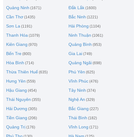
Quảng Ninh
Đắk Lắk
(1671)
(1600)
Cần Thơ
Bắc Ninh
(1435)
(1221)
Sơn La
Hải Phòng
(1191)
(1104)
Thanh Hóa
Ninh Thuận
(1079)
(1061)
Kiên Giang
Quảng Bình
(970)
(953)
Bến Tre
Gia Lai
(800)
(749)
Hòa Bình
Quảng Ngãi
(714)
(698)
Thừa Thiên Huế
Phú Yên
(635)
(625)
Hưng Yên
Vĩnh Phúc
(559)
(476)
Hậu Giang
Tây Ninh
(454)
(374)
Thái Nguyên
Nghệ An
(355)
(329)
Hải Dương
Bắc Giang
(305)
(227)
Tiền Giang
Thái Bình
(206)
(182)
Quảng Trị
Vĩnh Long
(176)
(171)
Phú Thọ
Hà Nam
(130)
(125)