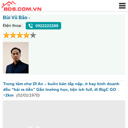
Bùi Vũ Bão -
Điện thoại :
0922222289
Trung tâm chợ Dĩ An – buôn bán tấp nập, ở hay kinh doanh
đều “hái ra tiền” Gần trường học, tiện ích full, đi BigC GO
~2km
(01/01/1970)