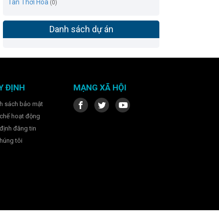
Tân Thới Hoà
(0)
Danh sách dự án
Y ĐỊNH
MẠNG XÃ HỘI
h sách bảo mật
chế hoạt động
định đăng tin
húng tôi