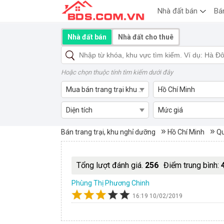
Nhà đất bán
Bá
Nhà đất bán
Nhà đất cho thuê
Hoặc chọn thuộc tính tìm kiếm dưới đây
Mua bán trang trại khu nghỉ dưỡng
Hồ Chí Minh
Diện tích
Mức giá
Mua bán trang trại khu nghỉ 
Bán trang trại, khu nghỉ dưỡng
Hồ Chí Minh
Qu
Tổng lượt đánh giá.
256
Điểm trung bình:
Phùng Thị Phương Chinh
16:19 10/02/2019