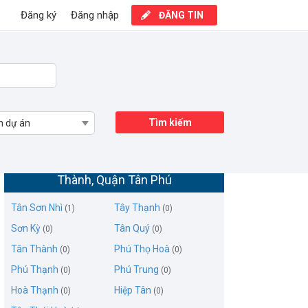
Đăng ký
Đăng nhập
ĐĂNG TIN
Tìm kiếm
n dự án
Mua bán trang trại khu nghỉ dưỡng Tân
Thành, Quận Tân Phú
Tân Sơn Nhì
Tây Thạnh
(1)
(0)
Sơn Kỳ
Tân Quý
(0)
(0)
Tân Thành
Phú Thọ Hoà
(0)
(0)
Phú Thạnh
Phú Trung
(0)
(0)
Hoà Thạnh
Hiệp Tân
(0)
(0)