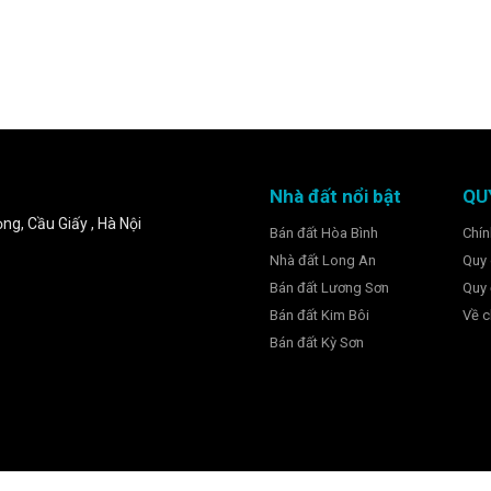
Nhà đất nổi bật
QU
ng, Cầu Giấy , Hà Nội
Bán đất Hòa Bình
Chín
Nhà đất Long An
Quy 
Bán đất Lương Sơn
Quy 
Bán đất Kim Bôi
Về c
Bán đất Kỳ Sơn