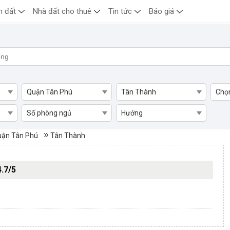
n đất
Nhà đất cho thuê
Tin tức
Báo giá
Quận Tân Phú
Tân Thành
Chọ
Số phòng ngủ
Hướng
dưỡng Tân Thành, Quận Tân Phú
ận Tân Phú
Tân Thành
4.7/5