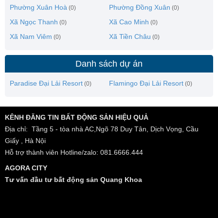
Phường Xuân Hoà
Phường Đồng Xuân
(0)
(0)
Xã Ngọc Thanh
Xã Cao Minh
(0)
(0)
Xã Nam Viêm
Xã Tiền Châu
(0)
(0)
Danh sách dự án
Paradise Đại Lải Resort
Flamingo Đại Lải Resort
(0)
(0)
KÊNH ĐĂNG TIN BẤT ĐỘNG SẢN HIỆU QUẢ
Địa chỉ: Tầng 5 - tòa nhà AC,Ngõ 78 Duy Tân, Dịch Vọng, Cầu
Giấy , Hà Nội
Hỗ trợ thành viên Hotline/zalo: 081.6666.444
AGORA CITY
Tư vấn đầu tư bất động sản Quang Khoa