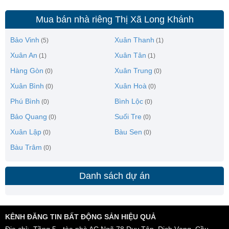
Mua bán nhà riêng Thị Xã Long Khánh
Bảo Vinh
Xuân Thanh
(5)
(1)
Xuân An
Xuân Tân
(1)
(1)
Hàng Gòn
Xuân Trung
(0)
(0)
Xuân Bình
Xuân Hoà
(0)
(0)
Phú Bình
Bình Lộc
(0)
(0)
Bảo Quang
Suối Tre
(0)
(0)
Xuân Lập
Bàu Sen
(0)
(0)
Bàu Trâm
(0)
Danh sách dự án
KÊNH ĐĂNG TIN BẤT ĐỘNG SẢN HIỆU QUẢ
Địa chỉ: Tầng 5 - tòa nhà AC,Ngõ 78 Duy Tân, Dịch Vọng, Cầu