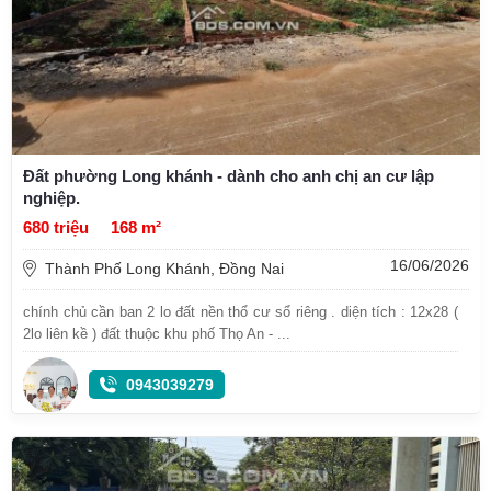
Đất phường Long khánh - dành cho anh chị an cư lập
nghiệp.
680 triệu
168 m²
16/06/2026
Thành Phố Long Khánh, Đồng Nai
chính chủ cần ban 2 lo đất nền thổ cư sổ riêng . diện tích : 12x28 (
2lo liên kề ) đất thuộc khu phố Thọ An - ...
0943039279