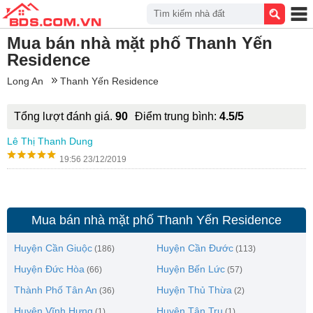
Tìm kiếm nhà đất
Mua bán nhà mặt phố Thanh Yến
Residence
Long An
Thanh Yến Residence
Tổng lượt đánh giá.
90
Điểm trung bình:
4.5/5
Lê Thị Thanh Dung
19:56 23/12/2019
Mua bán nhà mặt phố Thanh Yến Residence
Huyện Cần Giuộc
Huyện Cần Đước
(186)
(113)
Huyện Đức Hòa
Huyện Bến Lức
(66)
(57)
Thành Phố Tân An
Huyện Thủ Thừa
(36)
(2)
Huyện Vĩnh Hưng
Huyện Tân Trụ
(1)
(1)