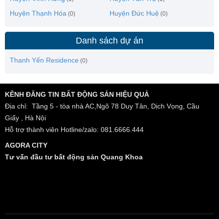
Huyện Thạnh Hóa
Huyện Đức Huệ
(0)
(0)
Danh sách dự án
Thanh Yến Residence
(0)
KÊNH ĐĂNG TIN BẤT ĐỘNG SẢN HIỆU QUẢ
Địa chỉ: Tầng 5 - tòa nhà AC,Ngõ 78 Duy Tân, Dịch Vọng, Cầu
Giấy , Hà Nội
Hỗ trợ thành viên Hotline/zalo: 081.6666.444
AGORA CITY
Tư vấn đầu tư bất động sản Quang Khoa