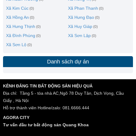
Xã Kim Cúc
Xã Phan Thanh
(0)
(0)
Xã Hồng An
Xã Hưng Đạo
(0)
(0)
Xã Hưng Thịnh
Xã Huy Giáp
(0)
(0)
Xã Đình Phùng
Xã Sơn Lập
(0)
(0)
Xã Sơn Lộ
(0)
Danh sách dự án
KÊNH ĐĂNG TIN BẤT ĐỘNG SẢN HIỆU QUẢ
Địa chỉ: Tầng 5 - tòa nhà AC,Ngõ 78 Duy Tân, Dịch Vọng, Cầu
Giấy , Hà Nội
Hỗ trợ thành viên Hotline/zalo: 081.6666.444
AGORA CITY
Tư vấn đầu tư bất động sản Quang Khoa