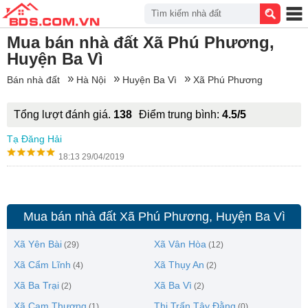
Tìm kiếm nhà đất
Mua bán nhà đất Xã Phú Phương,
Huyện Ba Vì
Bán nhà đất
Hà Nội
Huyện Ba Vì
Xã Phú Phương
Tổng lượt đánh giá.
138
Điểm trung bình:
4.5/5
Tạ Đăng Hải
18:13 29/04/2019
Mua bán nhà đất Xã Phú Phương, Huyện Ba Vì
Xã Yên Bài
Xã Vân Hòa
(29)
(12)
Xã Cẩm Lĩnh
Xã Thụy An
(4)
(2)
Xã Ba Trại
Xã Ba Vì
(2)
(2)
Xã Cam Thượng
Thị Trấn Tây Đằng
(1)
(0)