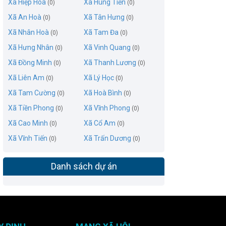
Xã Hiệp Hoà
Xã Hùng Tiến
(0)
(0)
Xã An Hoà
Xã Tân Hưng
(0)
(0)
Xã Nhân Hoà
Xã Tam Đa
(0)
(0)
Xã Hưng Nhân
Xã Vinh Quang
(0)
(0)
Xã Đồng Minh
Xã Thanh Lương
(0)
(0)
Xã Liên Am
Xã Lý Học
(0)
(0)
Xã Tam Cường
Xã Hoà Bình
(0)
(0)
Xã Tiền Phong
Xã Vĩnh Phong
(0)
(0)
Xã Cao Minh
Xã Cổ Am
(0)
(0)
Xã Vĩnh Tiến
Xã Trấn Dương
(0)
(0)
Danh sách dự án