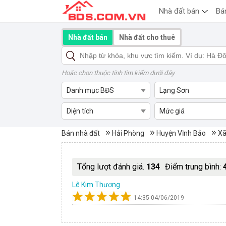
Nhà đất bán
Bá
Nhà đất bán
Nhà đất cho thuê
Hoặc chọn thuộc tính tìm kiếm dưới đây
Danh mục BĐS
Lạng Sơn
Diện tích
Mức giá
Mua bán nhà đất Xã Cao Minh
Bán nhà đất
Hải Phòng
Huyện Vĩnh Bảo
Xã
Tổng lượt đánh giá.
134
Điểm trung bình:
Lê Kim Thương
14:35 04/06/2019