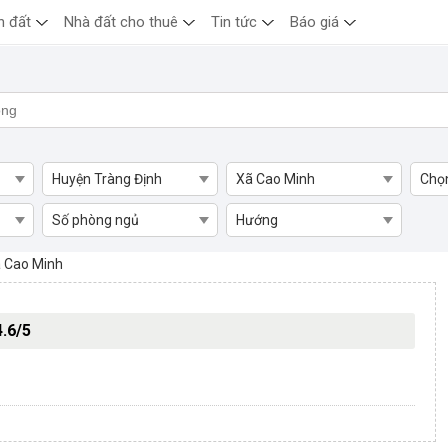
n đất
Nhà đất cho thuê
Tin tức
Báo giá
Huyện Tràng Định
Xã Cao Minh
Chọ
Số phòng ngủ
Hướng
, Huyện Vĩnh Bảo
 Cao Minh
4.6/5