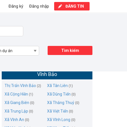
Đăng ký
Đăng nhập
ĐĂNG TIN
Tìm kiếm
n dự án
Mua bán nhà đất Xã Cao Minh, Huyện
Vĩnh Bảo
Thị Trấn Vĩnh Bảo
Xã Tân Liên
(2)
(1)
Xã Cộng Hiền
Xã Dũng Tiến
(1)
(0)
Xã Giang Biên
Xã Thắng Thuỷ
(0)
(0)
Xã Trung Lập
Xã Việt Tiến
(0)
(0)
Xã Vĩnh An
Xã Vĩnh Long
(0)
(0)