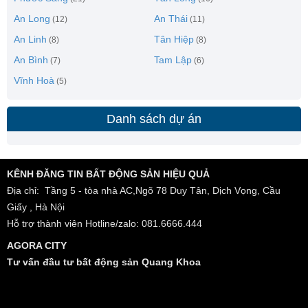
An Long
An Thái
(12)
(11)
An Linh
Tân Hiệp
(8)
(8)
An Bình
Tam Lập
(7)
(6)
Vĩnh Hoà
(5)
Danh sách dự án
KÊNH ĐĂNG TIN BẤT ĐỘNG SẢN HIỆU QUẢ
Địa chỉ: Tầng 5 - tòa nhà AC,Ngõ 78 Duy Tân, Dịch Vọng, Cầu
Giấy , Hà Nội
Hỗ trợ thành viên Hotline/zalo: 081.6666.444
AGORA CITY
Tư vấn đầu tư bất động sản Quang Khoa