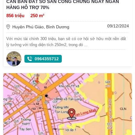
CẦN BÁN ĐẤT SỔ SẴN CÔNG CHỨNG NGAY NGÂN
HÀNG HỖ TRỢ 70%
856 triệu
250 m²
09/12/2024
Huyện Phú Giáo, Bình Dương
Với mức tài chính 300 triệu, bạn sẽ có cơ hội sở hữu một nền đất
lý tưởng với tổng diện tích 250m2, trong đó ...
0964355712