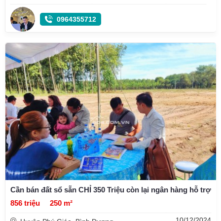
0964355712
Cần bán đất sổ sẵn CHỈ 350 Triệu còn lại ngân hàng hỗ trợ
856 triệu
250 m²
10/12/2024