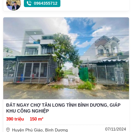
0964355712
ĐẤT NGAY CHỢ TÂN LONG TỈNH BÌNH DƯƠNG, GIÁP
KHU CÔNG NGHIỆP
390 triệu
150 m²
07/11/2024
Huyện Phú Giáo, Bình Dương