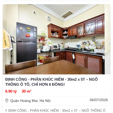
ĐỊNH CÔNG - PHÂN KHÚC HIẾM - 30m2 x 5T – NGÕ
THÔNG Ô TÔ, CHỈ HƠN 6 ĐỒNG!
6.90 tỷ
30 m²
06/07/2026
Quận Hoàng Mai, Hà Nội
‼ ĐỊNH CÔNG - PHÂN KHÚC HIẾM - 30m2 x 5T – NGÕ THÔNG Ô