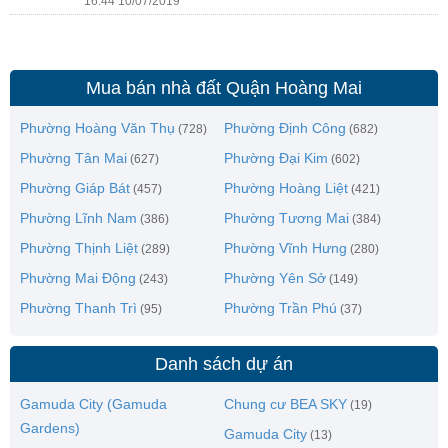
16:44 10/07/2019
Mua bán nhà đất Quận Hoàng Mai
Phường Hoàng Văn Thụ
Phường Định Công
(728)
(682)
Phường Tân Mai
Phường Đại Kim
(627)
(602)
Phường Giáp Bát
Phường Hoàng Liệt
(457)
(421)
Phường Lĩnh Nam
Phường Tương Mai
(386)
(384)
Phường Thịnh Liệt
Phường Vĩnh Hưng
(289)
(280)
Phường Mai Động
Phường Yên Sở
(243)
(149)
Phường Thanh Trì
Phường Trần Phú
(95)
(37)
Danh sách dự án
Gamuda City (Gamuda
Chung cư BEA SKY
(19)
Gardens)
Gamuda City
(13)