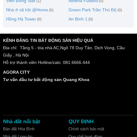
Viễn Đông Star
Athena Fulland
(1)
(0)
Nhà ở xã hội @Home
Green Park Trần Thủ Độ
(0)
(0)
Hồng Hà Tower
An Bình 1
(0)
(0)
KÊNH ĐĂNG TIN BẤT ĐỘNG SẢN HIỆU QUẢ
Địa chỉ: Tầng 5 - tòa nhà AC,Ngõ 78 Duy Tân, Dịch Vọng, Cầu
Giấy , Hà Nội
Hỗ trợ thành viên Hotline/zalo: 081.6666.444
AGORA CITY
Tư vấn đầu tư bất động sản Quang Khoa
Nhà đất nổi bật
QUY ĐỊNH
Bán đất Hòa Bình
Chính sách bảo mật
Nhà đất Long An
Quy chế hoạt động