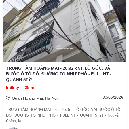
TRUNG TÂM HOÀNG MAI - 28m2 x 5T, LÔ GÓC, VÀI
BƯỚC Ô TÔ ĐỖ, ĐƯỜNG TO NHƯ PHỐ - FULL NT -
QUANH 5TỶ!
5.65 tỷ
28 m²
30/06/2026
Quận Hoàng Mai, Hà Nội
TRUNG TÂM HOÀNG MAI - 28m2 x 5T, LÔ GÓC, VÀI BƯỚC Ô TÔ
ĐỖ, ĐƯỜNG TO NHƯ PHỐ - FULL NT - QUANH 5TỶ! - Nguyễn
Chính, lô ...