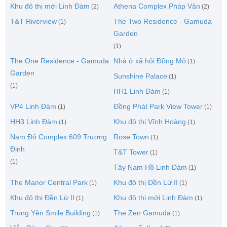
Khu đô thị mới Linh Đàm
Athena Complex Pháp Vân
(2)
(2)
T&T Riverview
The Two Residence - Gamuda
(1)
Garden
(1)
The One Residence - Gamuda
Nhà ở xã hội Đồng Mô
(1)
Garden
Sunshine Palace
(1)
(1)
HH1 Linh Đàm
(1)
VP4 Linh Đàm
Đồng Phát Park View Tower
(1)
(1)
HH3 Linh Đàm
Khu đô thị Vĩnh Hoàng
(1)
(1)
Nam Đô Complex 609 Trương
Rose Town
(1)
Định
T&T Tower
(1)
(1)
Tây Nam Hồ Linh Đàm
(1)
The Manor Central Park
Khu đô thị Đền Lừ II
(1)
(1)
Khu đô thị Đền Lừ II
Khu đô thị mới Linh Đàm
(1)
(1)
Trung Yên Smile Building
The Zen Gamuda
(1)
(1)