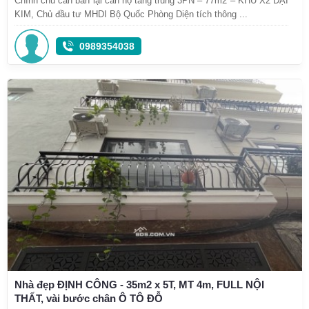
Chính chủ cần bán lại căn hộ tầng trung 3PN – 77m2 – KHU X2 ĐẠI
KIM, Chủ đầu tư MHDI Bộ Quốc Phòng Diện tích thông ...
0989354038
Nhà đẹp ĐỊNH CÔNG - 35m2 x 5T, MT 4m, FULL NỘI
THẤT, vài bước chân Ô TÔ ĐỖ