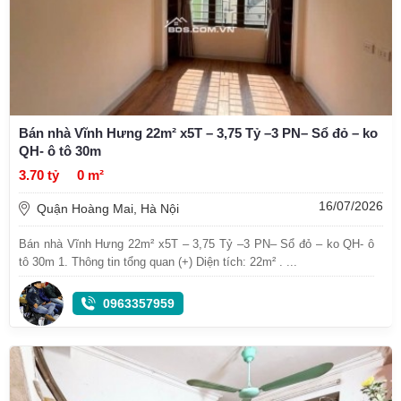
Bán nhà Vĩnh Hưng 22m² x5T – 3,75 Tỷ –3 PN– Sổ đỏ – ko
QH- ô tô 30m
3.70 tỷ
0 m²
16/07/2026
Quận Hoàng Mai, Hà Nội
Bán nhà Vĩnh Hưng 22m² x5T – 3,75 Tỷ –3 PN– Sổ đỏ – ko QH- ô
tô 30m 1. Thông tin tổng quan (+) Diện tích: 22m² . ...
0963357959