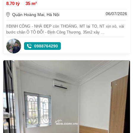
8.70 tỷ
35 m²
06/07/2026
Quận Hoàng Mai, Hà Nội
‼ĐỊNH CÔNG - NHÀ ĐẸP còn THOÁNG, MT lại TO, NT xịn xò, vài
bước chân Ô TÔ ĐỖ! - Định Công Thượng, 35m2 xây ...
0988764290