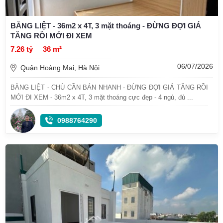
BẰNG LIỆT - 36m2 x 4T, 3 mặt thoáng - ĐỪNG ĐỢI GIÁ
TĂNG RỒI MỚI ĐI XEM
7.26 tỷ
36 m²
06/07/2026
Quận Hoàng Mai, Hà Nội
BẰNG LIỆT - CHỦ CẦN BÁN NHANH - ĐỪNG ĐỢI GIÁ TĂNG RỒI
MỚI ĐI XEM - 36m2 x 4T, 3 mặt thoáng cực đẹp - 4 ngủ, đủ ...
0988764290