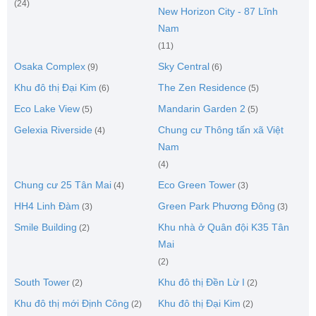
(24)
New Horizon City - 87 Lĩnh
Nam
(11)
Osaka Complex
Sky Central
(9)
(6)
Khu đô thị Đại Kim
The Zen Residence
(6)
(5)
Eco Lake View
Mandarin Garden 2
(5)
(5)
Gelexia Riverside
Chung cư Thông tấn xã Việt
(4)
Nam
(4)
Chung cư 25 Tân Mai
Eco Green Tower
(4)
(3)
HH4 Linh Đàm
Green Park Phương Đông
(3)
(3)
Smile Building
Khu nhà ở Quân đội K35 Tân
(2)
Mai
(2)
South Tower
Khu đô thị Đền Lừ I
(2)
(2)
Khu đô thị mới Định Công
Khu đô thị Đại Kim
(2)
(2)