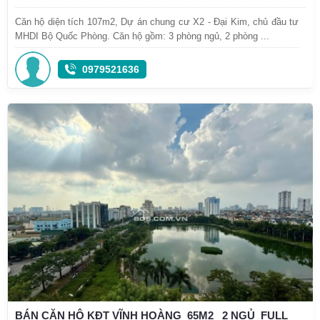
Căn hộ diện tích 107m2, Dự án chung cư X2 - Đại Kim, chủ đầu tư
MHDI Bộ Quốc Phòng. Căn hộ gồm: 3 phòng ngủ, 2 phòng ...
0979521636
BÁN CĂN HỘ KĐT VĨNH HOÀNG_65M2_ 2 NGỦ_FULL