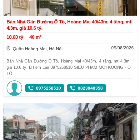
Bán Nhà Gần Đường Ô Tô, Hoàng Mai 40/43m, 4 tầng, mt
4.3m, giá 10.6 tỷ.
10.60 tỷ
40 m²
05/08/2026
Quận Hoàng Mai, Hà Nội
Bán Nhà Gần Đường Ô Tô, Hoàng Mai 40/43m, 4 tầng, mt 4.3m,
giá 10.6 tỷ. LH em Lan 0975258510 SIÊU PHẨM MỚI KOONG - Ô
TÔ - ...
0975258510
0823040358