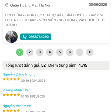
30/06/2026
Quận Hoàng Mai, Hà Nội
ĐỊNH CÔNG - NHÀ ĐẸP CHỦ TỰ XÂY TÂM HUYẾT - 36m2 x 5T,
FULL NT - 2 THOÁNG VĨNH VIỄN - NGÕ NÔNG, VÀI BƯỚC Ô TÔ
TRÁNH! ...
0988764290
1
2
3
4
5
6
..
>
Tổng lượt đánh giá.
52
Điểm trung bình:
4.7/5
Nguyễn Đăng Phong
20:39 10/04/2021
Vương Minh Thư
06:50 18/11/2020
Nguyễn Hữu Minh