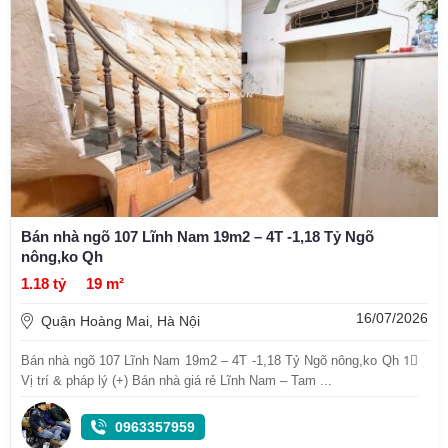
Bán nhà ngõ 107 Lĩnh Nam 19m2 – 4T -1,18 Tỷ Ngõ
nông,ko Qh
1.18 tỷ
19 m²
16/07/2026
Quận Hoàng Mai, Hà Nội
Bán nhà ngõ 107 Lĩnh Nam 19m2 – 4T -1,18 Tỷ Ngõ nông,ko Qh 1⃣
Vị trí & pháp lý (+) Bán nhà giá rẻ Lĩnh Nam – Tam ...
0963357959