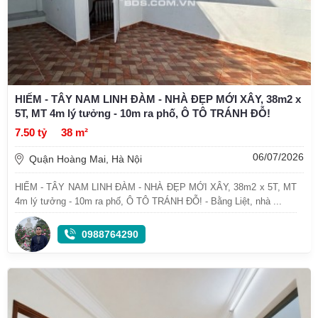
HlẾM - TÂY NAM LINH ĐÀM - NHÀ ĐẸP MỚI XÂY, 38m2 x
5T, MT 4m lý tưởng - 10m ra phố, Ô TÔ TRÁNH ĐỖ!
7.50 tỷ
38 m²
06/07/2026
Quận Hoàng Mai, Hà Nội
HlẾM - TÂY NAM LINH ĐÀM - NHÀ ĐẸP MỚI XÂY, 38m2 x 5T, MT
4m lý tưởng - 10m ra phố, Ô TÔ TRÁNH ĐỖ! - Bằng Liệt, nhà ...
0988764290