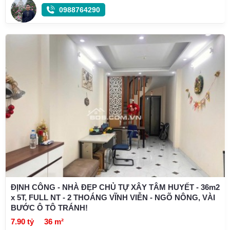
0988764290
ĐỊNH CÔNG - NHÀ ĐẸP CHỦ TỰ XÂY TÂM HUYẾT - 36m2
x 5T, FULL NT - 2 THOÁNG VĨNH VIỄN - NGÕ NÔNG, VÀI
BƯỚC Ô TÔ TRÁNH!
7.90 tỷ
36 m²