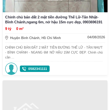
Chinh chủ bán đất 2 mặt tiền đường Thế Lữ-Tân Nhật-
Bình Chánh,ngang 6m, nở hậu 15m cực đẹp, 0903696191
9 tỷ
0 m²
04/08/2026
Huyện Bình Chánh, Hồ Chí Minh
CHÍNH CHỦ BÁN ĐẤT 2 MẶT TIỀN ĐƯỜNG THẾ LỮ - TÂN NHỰT
- BÌNH CHÁNH - NGANG 6M NỞ HẬU 15M CỰC ĐẸP. Chính chủ
cần ...
0582341111