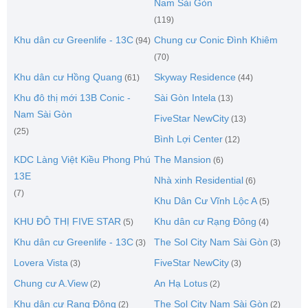
Nam Sài Gòn
(119)
Khu dân cư Greenlife - 13C
Chung cư Conic Đình Khiêm
(94)
(70)
Khu dân cư Hồng Quang
Skyway Residence
(61)
(44)
Khu đô thị mới 13B Conic -
Sài Gòn Intela
(13)
Nam Sài Gòn
FiveStar NewCity
(13)
(25)
Bình Lợi Center
(12)
KDC Làng Việt Kiều Phong Phú
The Mansion
(6)
13E
Nhà xinh Residential
(6)
(7)
Khu Dân Cư Vĩnh Lộc A
(5)
KHU ĐÔ THỊ FIVE STAR
Khu dân cư Rạng Đông
(5)
(4)
Khu dân cư Greenlife - 13C
The Sol City Nam Sài Gòn
(3)
(3)
Lovera Vista
FiveStar NewCity
(3)
(3)
Chung cư A.View
An Hạ Lotus
(2)
(2)
Khu dân cư Rạng Đông
The Sol City Nam Sài Gòn
(2)
(2)