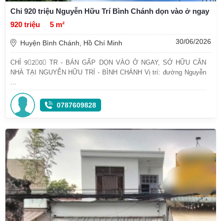
Chỉ 920 triệu Nguyễn Hữu Trí Bình Chánh dọn vào ở ngay
920 triệu
5 m²
30/06/2026
Huyện Bình Chánh, Hồ Chí Minh
CHỈ 9⃣2⃣0⃣ TR - BÁN GẤP DỌN VÀO Ở NGAY, SỞ HỮU CĂN
NHÀ TẠI NGUYỄN HỮU TRÍ - BÌNH CHÁNH Vị trí: đường Nguyễn
...
0787609828