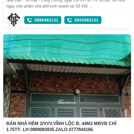
Nhà thật - Sổ thật - Công chứng ngay Chỉ với từ 7.6 tỷ/căn, sở hữu
ngay siêu phẩm nhà phố kinh doanh tại Số 436 ...
0889493131
0943983131
BÁN NHÀ HẺM 2/VVV,VĨNH LỘC B, 44M2 MBVB CHỈ
1.75TỶ. LH:0908083935.ZALO.0777844166.