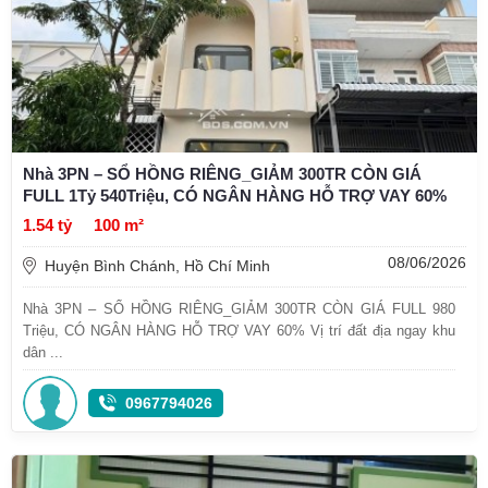
Nhà 3PN – SỔ HỒNG RIÊNG_GIẢM 300TR CÒN GIÁ
FULL 1Tỷ 540Triệu, CÓ NGÂN HÀNG HỖ TRỢ VAY 60%
1.54 tỷ
100 m²
08/06/2026
Huyện Bình Chánh, Hồ Chí Minh
Nhà 3PN – SỔ HỒNG RIÊNG_GIẢM 300TR CÒN GIÁ FULL 980
Triệu, CÓ NGÂN HÀNG HỖ TRỢ VAY 60% Vị trí đất địa ngay khu
dân ...
0967794026