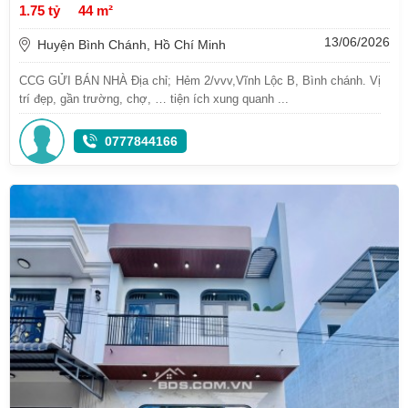
1.75 tỷ
44 m²
13/06/2026
Huyện Bình Chánh, Hồ Chí Minh
CCG GỬI BÁN NHÀ Địa chỉ; Hẻm 2/vvv,Vĩnh Lộc B, Bình chánh. Vị
trí đẹp, gần trường, chợ, … tiện ích xung quanh ...
0777844166