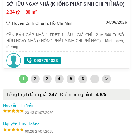
SỞ HỮU NGAY NHÀ (KHÔNG PHÁT SINH CHI PHÍ NÀO)
2.34 tỷ
80 m²
04/06/2026
Huyện Bình Chánh, Hồ Chí Minh
CẦN BÁN GẤP NHÀ 1 TRỆT 1 LẦU_ GIÁ CHỈ _2 tỷ 340 Tr SỞ
HỮU NGAY NHÀ (KHÔNG PHÁT SINH CHI PHÍ NÀO) _ Minh bạch,
rõ ràng ...
0967794026
1
2
3
4
5
6
..
>
Tổng lượt đánh giá.
347
Điểm trung bình:
4.9/5
Nguyễn Thị Yến
23:43 01/07/2020
Nguyễn Huy Hoàng
08:26 27/07/2019