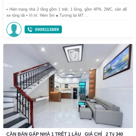
• Hiện trạng nhà 2 tầng gồm 1 trệt, 1 lững, gồm 4PN, 2WC, sân để
xe rộng rãi • Vị trí: Hẻm 5m ● Tương lai MT ...
0909113889
CẦN BÁN GẤP NHÀ 1 TRỆT 1 LẦU_ GIÁ CHỈ _2 Tỷ 340