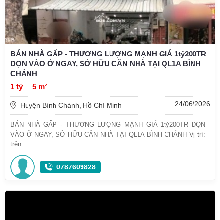
BÁN NHÀ GẤP - THƯƠNG LƯỢNG MẠNH GIÁ 1tỷ200TR
DỌN VÀO Ở NGAY, SỞ HỮU CĂN NHÀ TẠI QL1A BÌNH
CHÁNH
1 tỷ
5 m²
24/06/2026
Huyện Bình Chánh, Hồ Chí Minh
BÁN NHÀ GẤP - THƯƠNG LƯỢNG MẠNH GIÁ 1tỷ200TR DỌN
VÀO Ở NGAY, SỞ HỮU CĂN NHÀ TẠI QL1A BÌNH CHÁNH Vị trí:
trên ...
0787609828