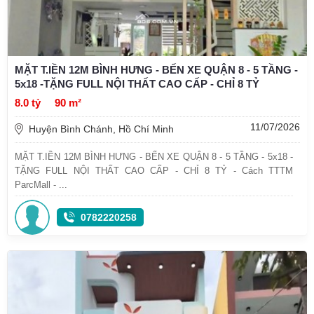
MẶT T.IỀN 12M BÌNH HƯNG - BẾN XE QUẬN 8 - 5 TẦNG -
5x18 -TẶNG FULL NỘI THẤT CAO CẤP - CHỈ 8 TỶ
8.0 tỷ
90 m²
11/07/2026
Huyện Bình Chánh, Hồ Chí Minh
MẶT T.IỀN 12M BÌNH HƯNG - BẾN XE QUẬN 8 - 5 TẦNG - 5x18 -
TẶNG FULL NỘI THẤT CAO CẤP - CHỈ 8 TỶ - Cách TTTM
ParcMall - ...
0782220258