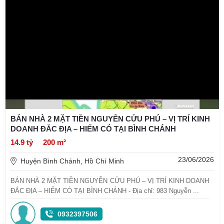
BÁN NHÀ 2 MẶT TIỀN NGUYỄN CỬU PHÚ – VỊ TRÍ KINH
DOANH ĐẮC ĐỊA – HIẾM CÓ TẠI BÌNH CHÁNH
14.9 tỷ
200 m²
23/06/2026
Huyện Bình Chánh, Hồ Chí Minh
BÁN NHÀ 2 MẶT TIỀN NGUYỄN CỬU PHÚ – VỊ TRÍ KINH DOANH
ĐẮC ĐỊA – HIẾM CÓ TẠI BÌNH CHÁNH - Địa chỉ: 983 Nguyễn ...
0932397506