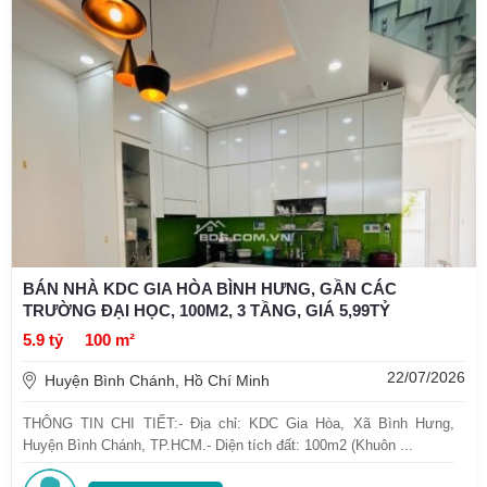
BÁN NHÀ KDC GIA HÒA BÌNH HƯNG, GẦN CÁC
TRƯỜNG ĐẠI HỌC, 100M2, 3 TẦNG, GIÁ 5,99TỶ
5.9 tỷ
100 m²
22/07/2026
Huyện Bình Chánh, Hồ Chí Minh
THÔNG TIN CHI TIẾT: ​- Địa chỉ: KDC Gia Hòa, Xã Bình Hưng,
Huyện Bình Chánh, TP.HCM. ​- Diện tích đất: 100m2 (Khuôn ...