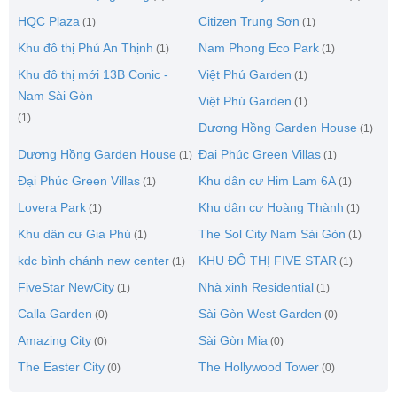
HQC Plaza
Citizen Trung Sơn
(1)
(1)
Khu đô thị Phú An Thịnh
Nam Phong Eco Park
(1)
(1)
Khu đô thị mới 13B Conic -
Việt Phú Garden
(1)
Nam Sài Gòn
Việt Phú Garden
(1)
(1)
Dương Hồng Garden House
(1)
Dương Hồng Garden House
Đại Phúc Green Villas
(1)
(1)
Đại Phúc Green Villas
Khu dân cư Him Lam 6A
(1)
(1)
Lovera Park
Khu dân cư Hoàng Thành
(1)
(1)
Khu dân cư Gia Phú
The Sol City Nam Sài Gòn
(1)
(1)
kdc bình chánh new center
KHU ĐÔ THỊ FIVE STAR
(1)
(1)
FiveStar NewCity
Nhà xinh Residential
(1)
(1)
Calla Garden
Sài Gòn West Garden
(0)
(0)
Amazing City
Sài Gòn Mia
(0)
(0)
The Easter City
The Hollywood Tower
(0)
(0)