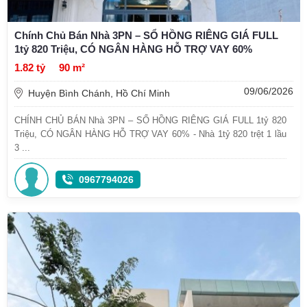
Chính Chủ Bán Nhà 3PN – SỔ HỒNG RIÊNG GIÁ FULL
1tỷ 820 Triệu, CÓ NGÂN HÀNG HỖ TRỢ VAY 60%
1.82 tỷ
90 m²
09/06/2026
Huyện Bình Chánh, Hồ Chí Minh
CHÍNH CHỦ BÁN Nhà 3PN – SỔ HỒNG RIÊNG GIÁ FULL 1tỷ 820
Triệu, CÓ NGÂN HÀNG HỖ TRỢ VAY 60% - Nhà 1tỷ 820 trệt 1 lầu
3 ...
0967794026