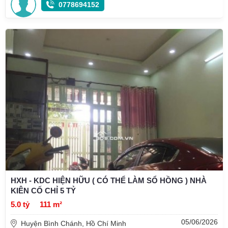
0778694152
HXH - KDC HIỆN HỮU ( CÓ THỂ LÀM SỔ HỒNG ) NHÀ
KIÊN CỐ CHỈ 5 TỶ
5.0 tỷ
111 m²
05/06/2026
Huyện Bình Chánh, Hồ Chí Minh