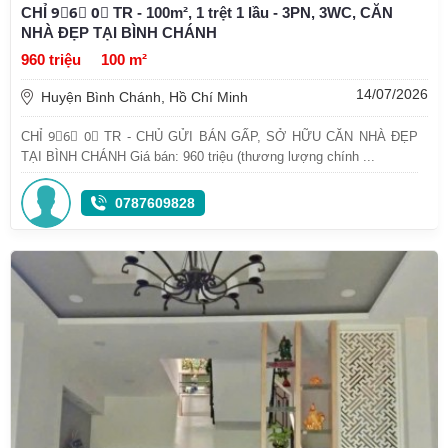
CHỈ 9⃣6⃣ 0⃣ TR - 100m², 1 trệt 1 lầu - 3PN, 3WC, CĂN
NHÀ ĐẸP TẠI BÌNH CHÁNH
960 triệu
100 m²
14/07/2026
Huyện Bình Chánh, Hồ Chí Minh
CHỈ 9⃣6⃣ 0⃣ TR - CHỦ GỬI BÁN GẤP, SỞ HỮU CĂN NHÀ ĐẸP
TẠI BÌNH CHÁNH Giá bán: 960 triệu (thương lượng chính ...
0787609828