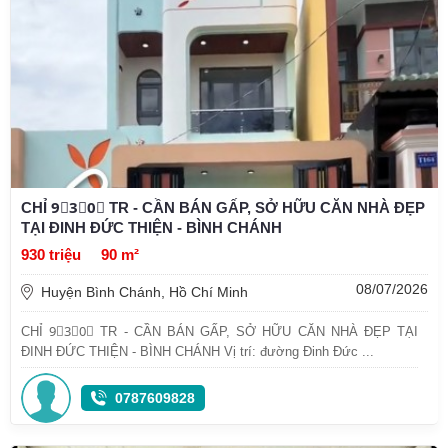
CHỈ 9⃣3⃣0⃣ TR - CẦN BÁN GẤP, SỞ HỮU CĂN NHÀ ĐẸP
TẠI ĐINH ĐỨC THIỆN - BÌNH CHÁNH
930 triệu
90 m²
08/07/2026
Huyện Bình Chánh, Hồ Chí Minh
CHỈ 9⃣3⃣0⃣ TR - CẦN BÁN GẤP, SỞ HỮU CĂN NHÀ ĐẸP TẠI
ĐINH ĐỨC THIỆN - BÌNH CHÁNH Vị trí: đường Đinh Đức ...
0787609828