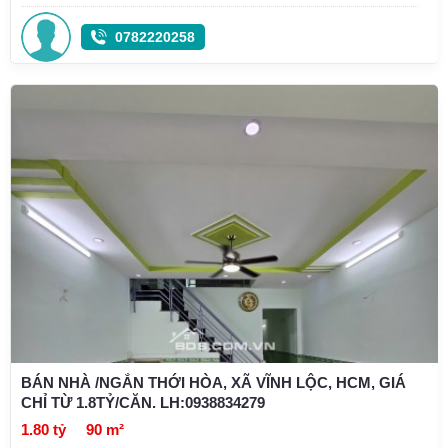
0782220258
BÁN NHÀ /NGẮN THỚI HÒA, XÃ VĨNH LỘC, HCM, GIÁ
CHỈ TỪ 1.8TỶ/CĂN. LH:0938834279
1.80 tỷ
90 m²