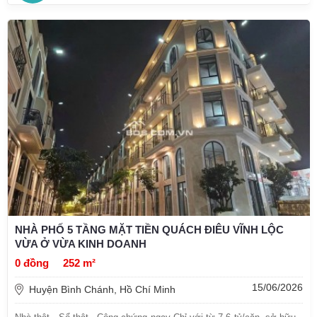
NHÀ PHỐ 5 TẦNG MẶT TIỀN QUÁCH ĐIÊU VĨNH LỘC
VỪA Ở VỪA KINH DOANH
0 đồng
252 m²
15/06/2026
Huyện Bình Chánh, Hồ Chí Minh