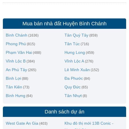
Mua bán nhà đất Huyện Bình Chánh
Bình Chánh
Tân Quý Tây
(1636)
(859)
Phong Phú
Tân Túc
(815)
(716)
Phạm Văn Hai
Hưng Long
(488)
(459)
Vĩnh Lộc B
Vĩnh Lộc A
(384)
(276)
An Phú Tây
Lê Minh Xuân
(265)
(152)
Bình Lợi
Đa Phước
(88)
(84)
Tân Kiên
Quy Đức
(73)
(65)
Bình Hưng
Tân Nhựt
(64)
(8)
Danh sách dự án
West Gate An Gia
Khu đô thị mới 13B Conic -
(403)