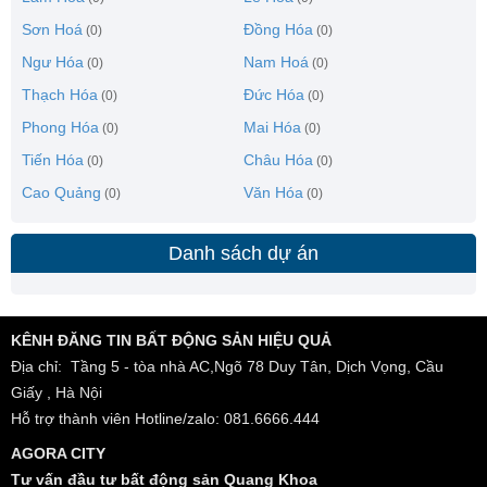
Sơn Hoá
Đồng Hóa
(0)
(0)
Ngư Hóa
Nam Hoá
(0)
(0)
Thạch Hóa
Đức Hóa
(0)
(0)
Phong Hóa
Mai Hóa
(0)
(0)
Tiến Hóa
Châu Hóa
(0)
(0)
Cao Quảng
Văn Hóa
(0)
(0)
Danh sách dự án
KÊNH ĐĂNG TIN BẤT ĐỘNG SẢN HIỆU QUẢ
Địa chỉ: Tầng 5 - tòa nhà AC,Ngõ 78 Duy Tân, Dịch Vọng, Cầu
Giấy , Hà Nội
Hỗ trợ thành viên Hotline/zalo: 081.6666.444
AGORA CITY
Tư vấn đầu tư bất động sản Quang Khoa