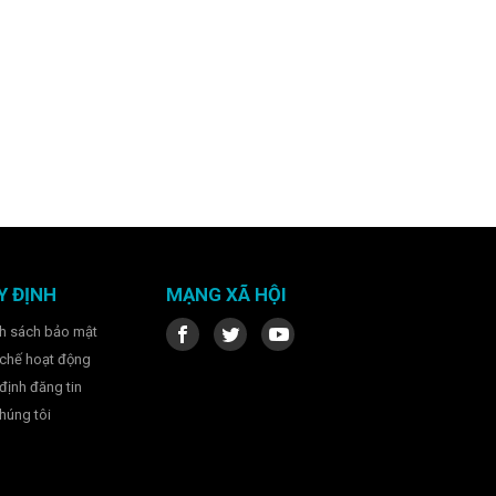
Y ĐỊNH
MẠNG XÃ HỘI
h sách bảo mật
chế hoạt động
định đăng tin
húng tôi