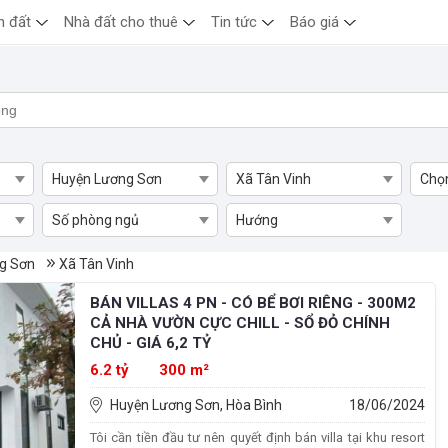
n đất
Nhà đất cho thuê
Tin tức
Báo giá
Huyện Lương Sơn
Xã Tân Vinh
Chọ
Số phòng ngủ
Hướng
 Xã Tân Vinh, Huyện Lương Sơn
g Sơn
Xã Tân Vinh
BÁN VILLAS 4 PN - CÓ BỂ BƠI RIÊNG - 300M2
CẢ NHÀ VƯỜN CỰC CHILL - SỔ ĐỎ CHÍNH
CHỦ - GIÁ 6,2 TỶ
6.2 tỷ
300 m²
Huyện Lương Sơn, Hòa Bình
18/06/2024
Tôi cần tiền đầu tư nên quyết định bán villa tại khu resort