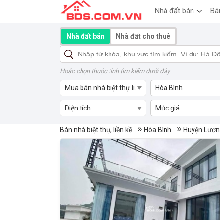
Nhà đất bán
Bá
Nhà đất bán
Nhà đất cho thuê
Hoặc chọn thuộc tính tìm kiếm dưới đây
Mua bán nhà biệt thự liền kề
Hòa Bình
Diện tích
Mức giá
Mua bán nhà biệt thự liền kề
Bán nhà biệt thự, liền kề
Hòa Bình
Huyện Lươn