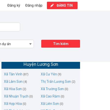
Đăng ký
Đăng nhập
ĐĂNG TIN
Tìm kiếm
n dự án
Mua bán nhà biệt thự liền kề Xã Tân Vinh,
Huyện Lương Sơn
Xã Tân Vinh
Xã Cư Yên
(87)
(9)
Xã Lâm Sơn
Thị Trấn Lương Sơn
(4)
(2)
Xã Hòa Sơn
Xã Trường Sơn
(2)
(0)
Xã Nhuận Trạch
Xã Cao Răm
(0)
(0)
Xã Hợp Hòa
Xã Liên Sơn
(0)
(0)