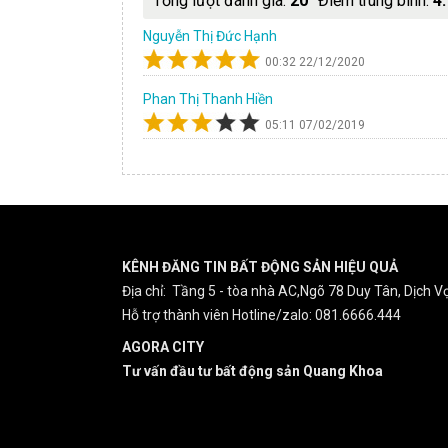
Tổng lượt đánh giá.
20
Điểm trung bình:
4.
Nguyễn Thị Đức Hạnh
00:32 22/12/2020
Phan Thị Thanh Hiền
05:11 07/02/2019
KÊNH ĐĂNG TIN BẤT ĐỘNG SẢN HIỆU QUẢ
Địa chỉ: Tầng 5 - tòa nhà AC,Ngõ 78 Duy Tân, Dịch Vọ
Hỗ trợ thành viên Hotline/zalo: 081.6666.444
AGORA CITY
Tư vấn đầu tư bất động sản Quang Khoa