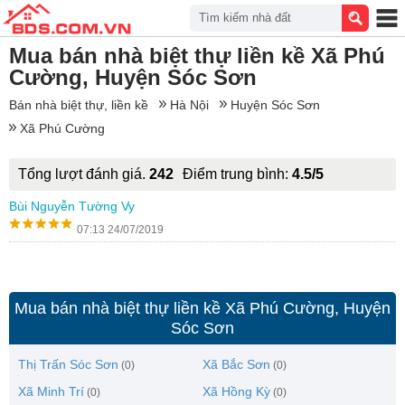
Tìm kiếm nhà đất
Mua bán nhà biệt thự liền kề Xã Phú
Cường, Huyện Sóc Sơn
Bán nhà biệt thự, liền kề
Hà Nội
Huyện Sóc Sơn
Xã Phú Cường
Tổng lượt đánh giá.
242
Điểm trung bình:
4.5/5
Bùi Nguyễn Tường Vy
07:13 24/07/2019
Mua bán nhà biệt thự liền kề Xã Phú Cường, Huyện
Sóc Sơn
Thị Trấn Sóc Sơn
Xã Bắc Sơn
(0)
(0)
Xã Minh Trí
Xã Hồng Kỳ
(0)
(0)