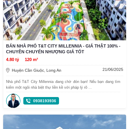
BÁN NHÀ PHỐ T&T CITY MILLENNIA - GIÁ THẬT 100% -
CHUYÊN CHUYỂN NHƯỢNG GIÁ TỐT
4.80 tỷ
120 m²
21/06/2025
Huyện Cần Giuộc, Long An
Nhà phố T&T City Millennia đang chờ đón bạn! Nếu bạn đang tìm
kiếm một ngôi nhà biệt thự liền kề với pháp lý rõ ...
0938193936