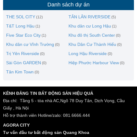
Danh sách dự án
THE SOL CITY
TÂN LÂN RIVERSIDE
(12)
(5)
T&T Long Hậu
Khu dân cư Long Hậu
(1)
(1)
Five Star Eco City
Khu đô thị South Center
(1)
(0)
Khu dân cư Vĩnh Trường
Khu Dân Cư Thành Hiếu
(0)
(0)
Trị Yên Riverside
Long Hậu Riverside
(0)
(0)
Sài Gòn GARDEN
Hiệp Phước Harbour View
(0)
(0)
Tân Kim Town
(0)
KÊNH ĐĂNG TIN BẤT ĐỘNG SẢN HIỆU QUẢ
Địa chỉ: Tầng 5 - tòa nhà AC,Ngõ 78 Duy Tân, Dịch Vọng, Cầu
Giấy , Hà Nội
Hỗ trợ thành viên Hotline/zalo: 081.6666.444
AGORA CITY
Tư vấn đầu tư bất động sản Quang Khoa