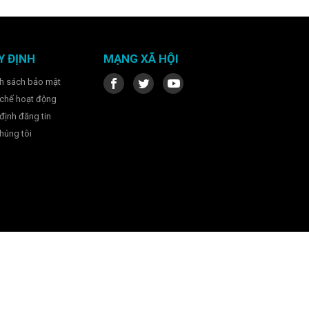
Y ĐỊNH
MẠNG XÃ HỘI
h sách bảo mật
chế hoạt động
định đăng tin
húng tôi