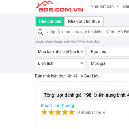
Nhà đất bán
Bá
Nhà đất bán
Nhà đất cho thuê
Hoặc chọn thuộc tính tìm kiếm dưới đây
Mua bán nhà biệt thự liền kề
Bạc Liêu
Diện tích
Mức giá
Mua bán nhà biệt thự liền kề 
Bán nhà biệt thự, liền kề
Bạc Liêu
Tổng lượt đánh giá.
198
Điểm trung bình:
Phạm Thị Thương
16:50 05/12/2019