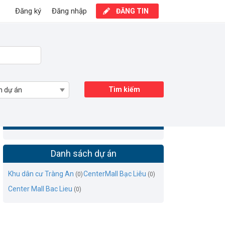
Đăng ký
Đăng nhập
ĐĂNG TIN
Tìm kiếm
n dự án
Mua bán nhà biệt thự liền kề Bạc Liêu
Danh sách dự án
Khu dân cư Tràng An
CenterMall Bạc Liêu
(0)
(0)
Center Mall Bac Lieu
(0)