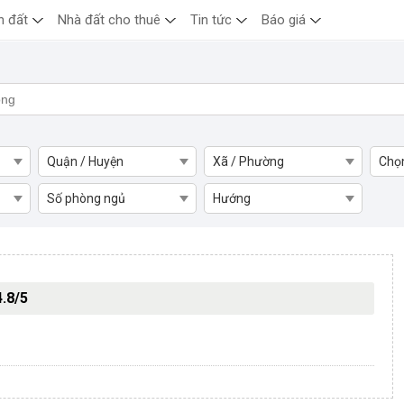
n đất
Nhà đất cho thuê
Tin tức
Báo giá
Quận / Huyện
Xã / Phường
Chọ
Số phòng ngủ
Hướng
Bạc Liêu
4.8/5