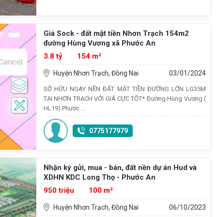
Giá Sock - đất mặt tiền Nhơn Trạch 154m2
đường Hùng Vương xã Phước An
3.8 tỷ
154 m²
Huyện Nhơn Trạch, Đồng Nai
03/01/2024
SỞ HỮU NGAY NỀN ĐẤT MẶT TIỀN ĐƯỜNG LỚN LG35M
TẠI NHƠN TRẠCH VỚI GIÁ CỰC TỐT* Đường Hùng Vương (
HL19) Phước ...
0775177979
Nhận ký gửi, mua - bán, đất nền dự án Hud và
XDHN KDC Long Thọ - Phước An
950 triệu
100 m²
Huyện Nhơn Trạch, Đồng Nai
06/10/2023