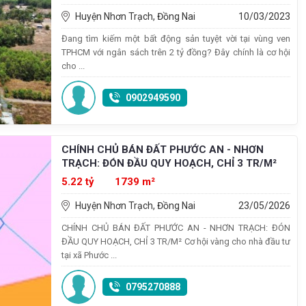
Huyện Nhơn Trạch, Đồng Nai
10/03/2023
Đang tìm kiếm một bất động sản tuyệt vời tại vùng ven
TPHCM với ngân sách trên 2 tỷ đồng? Đây chính là cơ hội
cho ...
0902949590
CHÍNH CHỦ BÁN ĐẤT PHƯỚC AN - NHƠN
TRẠCH: ĐÓN ĐẦU QUY HOẠCH, CHỈ 3 TR/M²
5.22 tỷ
1739 m²
Huyện Nhơn Trạch, Đồng Nai
23/05/2026
CHÍNH CHỦ BÁN ĐẤT PHƯỚC AN - NHƠN TRẠCH: ĐÓN
ĐẦU QUY HOẠCH, CHỈ 3 TR/M² Cơ hội vàng cho nhà đầu tư
tại xã Phước ...
0795270888