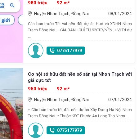
980 triệu
92 m²
Huyện Nhơn Trạch, Đồng Nai
08/01/2024
Cần bán trước Tết vài nền đất dự án Hud và XDHN Nhơn
Trạch Đồng Nai. + GÍA BÁN : CHỈ TỪ 920TR/NỀN. + Vị Trí dự
...
0775177979
Cơ hội sở hữu đất nền sổ sẵn tại Nhơn Trạch với
giá cực tốt
950 triệu
92 m²
Huyện Nhơn Trạch, Đồng Nai
07/01/2024
+ Cần bán trước tết đất nền dự án Xây Dựng Hà Nội Nhơn
Trạch Đồng Nai. * Thuộc KĐT Phước An Long Thọ Nhơn ...
0775177979