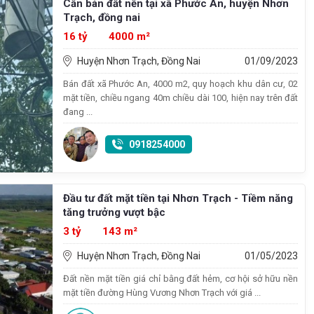
Cần bán đất nền tại xã Phước An, huyện Nhơn
Trạch, đồng nai
16 tỷ
4000 m²
Huyện Nhơn Trạch, Đồng Nai
01/09/2023
Bán đất xã Phước An, 4000 m2, quy hoạch khu dân cư, 02
mặt tiền, chiều ngang 40m chiều dài 100, hiện nay trên đất
đang ...
0918254000
Đầu tư đất mặt tiền tại Nhơn Trạch - Tiềm năng
tăng trưởng vượt bậc
3 tỷ
143 m²
Huyện Nhơn Trạch, Đồng Nai
01/05/2023
Đất nền mặt tiền giá chỉ bằng đất hẻm, cơ hội sở hữu nền
mặt tiền đường Hùng Vương Nhơn Trạch với giá ...