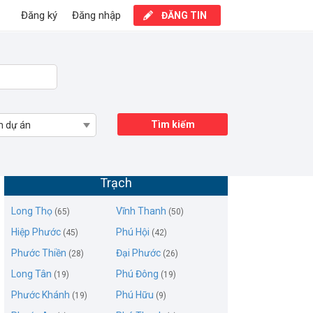
Đăng ký
Đăng nhập
ĐĂNG TIN
Tìm kiếm
n dự án
Mua bán đất Phước An, Huyện Nhơn
Trạch
Long Thọ
Vĩnh Thanh
(65)
(50)
Hiệp Phước
Phú Hội
(45)
(42)
Phước Thiền
Đại Phước
(28)
(26)
Long Tân
Phú Đông
(19)
(19)
Phước Khánh
Phú Hữu
(19)
(9)