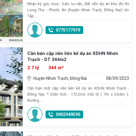
Nhận ký gửi, mua - bán, tư vấn, đất nền dự án khu đô thị
Long Thọ - Phước An (huyện Nhơn Trạch, Đồng Nai) do
Tập ...
0775177979
Cần bán cặp nền liên kế dự án XDHN Nhơn
Trạch - DT 344m2
2.7 tỷ
344 m²
Huyện Nhơn Trạch, Đồng Nai
08/09/2023
Cần bán một cặp nền liên kế dự án XDHN Nhơn Trạch -
Đồng Nai. * Diện tích : 172,2m2 mỗi lô ( 7m x 24,6m ).
Đường ...
0902949590