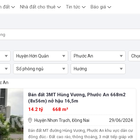
n đất
Nhà đất cho thuê
Tin tức
Báo giá
Huyện Hớn Quản
Phước An
Chọ
Số phòng ngủ
Hướng
n Nhơn Trạch
c An
Bán đất 3MT Hùng Vương, Phước An 668m2
(8x56m) nở hậu 16,5m
14.2 tỷ
668 m²
Huyện Nhơn Trạch, Đồng Nai
29/06/2024
Bán đất MT đường Hùng Vương, Phước An khu vực dân cư
đông đúc.- Đất cao ráo, thông thoáng, 3 mặt tiếp giáp với