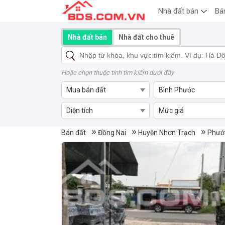
Nhà đất bán
Bá
Nhà đất bán
Nhà đất cho thuê
Hoặc chọn thuộc tính tìm kiếm dưới đây
Mua bán đất
Bình Phước
Diện tích
Mức giá
Mua bán đất Phước An, Huyệ
Bán đất
Đồng Nai
Huyện Nhơn Trạch
Phướ