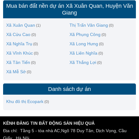
Mua bán đất nền dự án Xã Xuân Quan, Huyện Văn
Giang
Xã Xuân Quan
Thị Trấn Văn Giang
(1)
(0)
Xã Cửu Cao
Xã Phụng Công
(0)
(0)
Xã Nghĩa Trụ
Xã Long Hưng
(0)
(0)
Xã Vĩnh Khúc
Xã Liên Nghĩa
(0)
(0)
Xã Tân Tiến
Xã Thắng Lợi
(0)
(0)
Xã Mễ Sở
(0)
Danh sách dự án
Khu đô thị Ecopark
(0)
KÊNH ĐĂNG TIN BẤT ĐỘNG SẢN HIỆU QUẢ
Địa chỉ: Tầng 5 - tòa nhà AC,Ngõ 78 Duy Tân, Dịch Vọng, Cầu
Giấy , Hà Nội