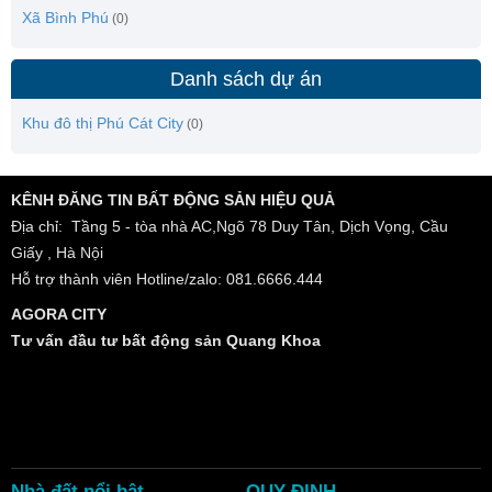
Xã Bình Phú
(0)
Danh sách dự án
Khu đô thị Phú Cát City
(0)
KÊNH ĐĂNG TIN BẤT ĐỘNG SẢN HIỆU QUẢ
Địa chỉ: Tầng 5 - tòa nhà AC,Ngõ 78 Duy Tân, Dịch Vọng, Cầu
Giấy , Hà Nội
Hỗ trợ thành viên Hotline/zalo: 081.6666.444
AGORA CITY
Tư vấn đầu tư bất động sản Quang Khoa
Nhà đất nổi bật
QUY ĐỊNH