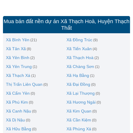
Mua bán đất nền dự án Xã Thạch Hoà, Huyện Thạch
Thất
Xã Bình Yên
Xã Đồng Trúc
(21)
(9)
Xã Tân Xã
Xã Tiến Xuân
(8)
(4)
Xã Yên Bình
Xã Thạch Hoà
(2)
(2)
Xã Yên Trung
Xã Chàng Sơn
(1)
(1)
Xã Thạch Xá
Xã Hạ Bằng
(1)
(1)
Thị Trấn Liên Quan
Xã Đại Đồng
(0)
(0)
Xã Cẩm Yên
Xã Lại Thượng
(0)
(0)
Xã Phú Kim
Xã Hương Ngải
(0)
(0)
Xã Canh Nậu
Xã Kim Quan
(0)
(0)
Xã Dị Nậu
Xã Cần Kiệm
(0)
(0)
Xã Hữu Bằng
Xã Phùng Xá
(0)
(0)