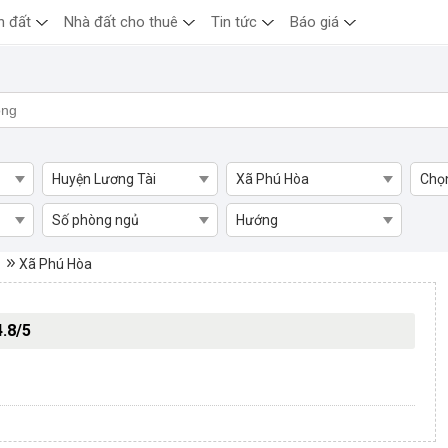
n đất
Nhà đất cho thuê
Tin tức
Báo giá
Huyện Lương Tài
Xã Phú Hòa
Chọ
Số phòng ngủ
Hướng
ú Hòa, Huyện Lương Tài
Xã Phú Hòa
4.8/5