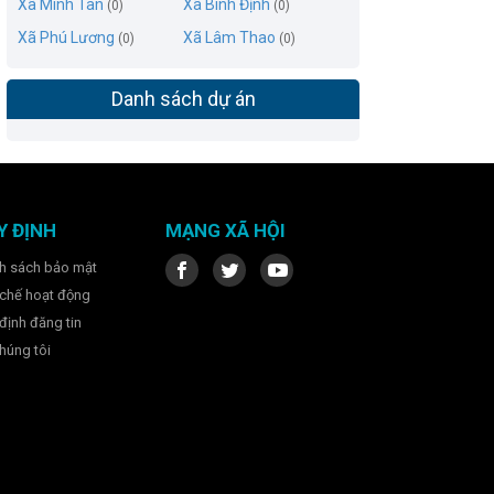
Xã Minh Tân
Xã Bình Định
(0)
(0)
Xã Phú Lương
Xã Lâm Thao
(0)
(0)
Danh sách dự án
Y ĐỊNH
MẠNG XÃ HỘI
h sách bảo mật
chế hoạt động
định đăng tin
húng tôi