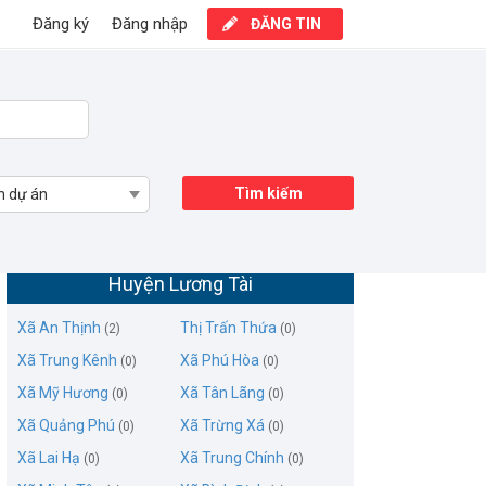
Đăng ký
Đăng nhập
ĐĂNG TIN
Tìm kiếm
n dự án
Mua bán đất nền dự án Xã Phú Hòa,
Huyện Lương Tài
Xã An Thịnh
Thị Trấn Thứa
(2)
(0)
Xã Trung Kênh
Xã Phú Hòa
(0)
(0)
Xã Mỹ Hương
Xã Tân Lãng
(0)
(0)
Xã Quảng Phú
Xã Trừng Xá
(0)
(0)
Xã Lai Hạ
Xã Trung Chính
(0)
(0)