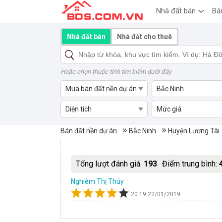
Nhà đất bán
Bá
Nhà đất bán
Nhà đất cho thuê
Hoặc chọn thuộc tính tìm kiếm dưới đây
Mua bán đất nền dự án
Bắc Ninh
Diện tích
Mức giá
Mua bán đất nền dự án Xã Ph
Bán đất nền dự án
Bắc Ninh
Huyện Lương Tài
Tổng lượt đánh giá.
193
Điểm trung bình:
Nghiêm Thị Thúy
20:19 22/01/2019