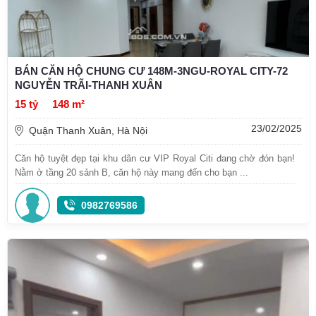
BÁN CĂN HỘ CHUNG CƯ 148M-3NGU-ROYAL CITY-72
NGUYỄN TRÃI-THANH XUÂN
15 tỷ
148 m²
23/02/2025
Quận Thanh Xuân, Hà Nội
Căn hộ tuyệt đẹp tại khu dân cư VIP Royal Citi đang chờ đón bạn!
Nằm ở tầng 20 sảnh B, căn hộ này mang đến cho bạn ...
0982769586