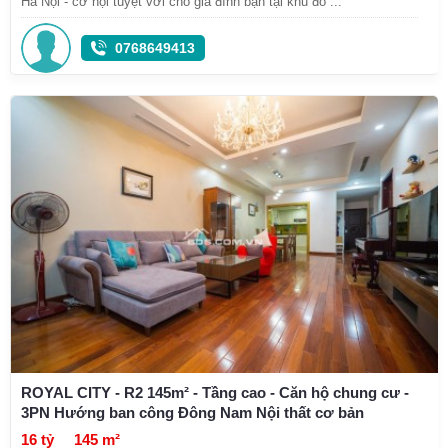
Hà Nội - cơ hội tuyệt vời cho gia đình bạn tại khu đô ...
0768649413
ROYAL CITY - R2 145m² - Tầng cao - Căn hộ chung cư -
3PN Hướng ban công Đông Nam Nội thất cơ bản
16 tỷ
145 m²