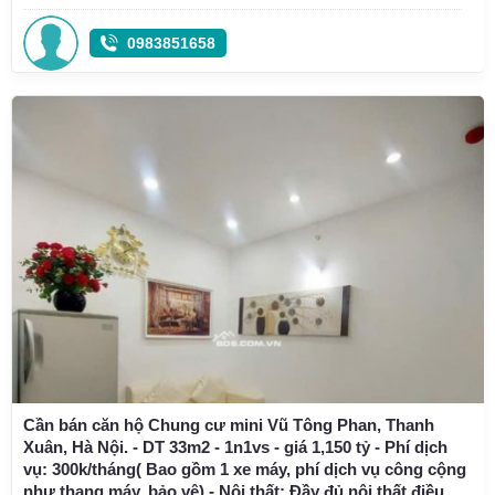
0983851658
Cần bán căn hộ Chung cư mini Vũ Tông Phan, Thanh
Xuân, Hà Nội. - DT 33m2 - 1n1vs - giá 1,150 tỷ - Phí dịch
vụ: 300k/tháng( Bao gồm 1 xe máy, phí dịch vụ công cộng
như thang máy, bảo vệ) - Nội thất: Đầy đủ nội thất điều