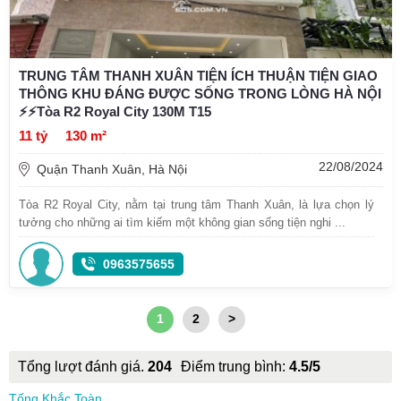
TRUNG TÂM THANH XUÂN TIỆN ÍCH THUẬN TIỆN GIAO
THÔNG KHU ĐÁNG ĐƯỢC SỐNG TRONG LÒNG HÀ NỘI
⚡️⚡️Tòa R2 Royal City 130M T15
11 tỷ
130 m²
22/08/2024
Quận Thanh Xuân, Hà Nội
Tòa R2 Royal City, nằm tại trung tâm Thanh Xuân, là lựa chọn lý
tưởng cho những ai tìm kiếm một không gian sống tiện nghi ...
0963575655
1
2
>
Tổng lượt đánh giá.
204
Điểm trung bình:
4.5/5
Tống Khắc Toàn