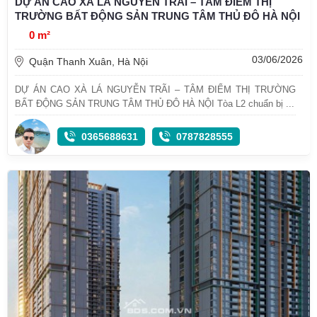
DỰ ÁN CAO XÀ LÁ NGUYỄN TRÃI – TÂM ĐIỂM THỊ
TRƯỜNG BẤT ĐỘNG SẢN TRUNG TÂM THỦ ĐÔ HÀ NỘI
0 m²
03/06/2026
Quận Thanh Xuân, Hà Nội
DỰ ÁN CAO XÀ LÁ NGUYỄN TRÃI – TÂM ĐIỂM THỊ TRƯỜNG
BẤT ĐỘNG SẢN TRUNG TÂM THỦ ĐÔ HÀ NỘI Tòa L2 chuẩn bị ...
0365688631
0787828555