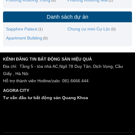
(6)
(1)
Danh sách dự án
Sapphire Palace
Chung cư mini Cự Lộc
(1)
(0)
Apartment Building
(0)
KÊNH ĐĂNG TIN BẤT ĐỘNG SẢN HIỆU QUẢ
Địa chỉ: Tầng 5 - tòa nhà AC,Ngõ 78 Duy Tân, Dịch Vọng, Cầu
Giấy , Hà Nội
Hỗ trợ thành viên Hotline/zalo: 081.6666.444
AGORA CITY
Tư vấn đầu tư bất động sản Quang Khoa