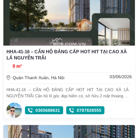
HHA-41-16 – CĂN HỘ ĐẲNG CẤP HOT HIT TẠI CAO XÀ
LÁ NGUYỄN TRÃI
0 m²
03/06/2026
Quận Thanh Xuân, Hà Nội
HHA-41-16 – CĂN HỘ ĐẲNG CẤP HOT HIT TẠI CAO XÀ LÁ
NGUYỄN TRÃI Căn hộ lô góc đẹp hiếm có, sở hữu 2 mặt thoáng ...
0365688631
0787828555