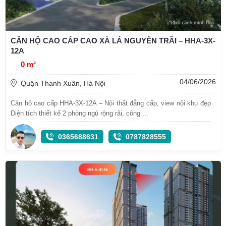
CĂN HỘ CAO CẤP CAO XÀ LÁ NGUYỄN TRÃI – HHA-3X-
12A
0 m²
04/06/2026
Quận Thanh Xuân, Hà Nội
Căn hộ cao cấp HHA-3X-12A – Nội thất đẳng cấp, view nội khu đẹp
Diện tích thiết kế 2 phòng ngủ rộng rãi, công ...
0365688631
0787828555