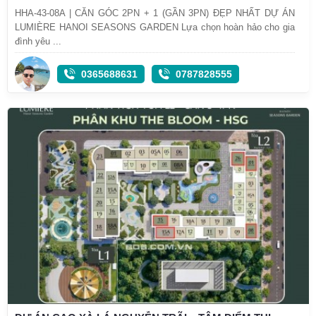
HHA-43-08A | CĂN GÓC 2PN + 1 (GẦN 3PN) ĐẸP NHẤT DỰ ÁN
LUMIÈRE HANOI SEASONS GARDEN Lựa chọn hoàn hảo cho gia
đình yêu ...
0365688631
0787828555