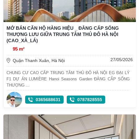
MỞ BÁN CĂN HỘ HÀNG HIỆU _ ĐẲNG CẤP SỐNG
THƯỢNG LƯU GIỮA TRUNG TÂM THỦ ĐÔ HÀ NỘI
(CAO_XÀ_LÁ)
95 m²
27/05/2026
Quận Thanh Xuân, Hà Nội
CHUNG CƯ CAO CẤP TRUNG TÂM THỦ ĐÔ HÀ NỘI EG ĐẠI LÝ
F1 DỰ ÁN LUMIÈRE Hanoi Seasons Garden ĐẲNG CẤP SỐNG
THƯỢNG ...
0365688631
0787828555