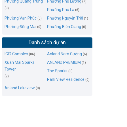
Phường Quang Trung
Phường Phú Lương
(7)
(8)
Phường Phú La
(6)
Phường Vạn Phúc
Phường Nguyễn Trãi
(5)
(1)
Phường Đồng Mai
Phường Biên Giang
(0)
(0)
Danh sách dự án
ICID Complex
Anland Nam Cường
(86)
(6)
Xuân Mai Sparks
ANLAND PREMIUM
(1)
Tower
The Sparks
(0)
(2)
Park View Residence
(0)
Anland Lakeview
(0)