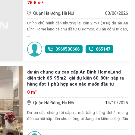
75.5 m²
Quận Hà Đông, Hà Nội
03/06/2026
Chính chủ mình cần nhượng lại căn 2PN+ (3PN) dự án An
Bình Home land cả chủ đầ tư Gleximco, dự án có vị trí đẹp,
...
0969500666
665147
dự án chung cư cao cấp An Bình HomeLand-
diện tích 65-95m2- giá dự kiến 60-80tr-sắp ra
hàng đợt 1 phù hợp ace nào muốn đầu tư
0 m²
Quận Hà Đông, Hà Nội
14/10/2025
Dự án của chúng tôi sắp ra mắt bảng hàng đợt 1, mang
đến cơ hội hấp dẫn cho những ai đang tìm kiếm cơ hội đầu
...