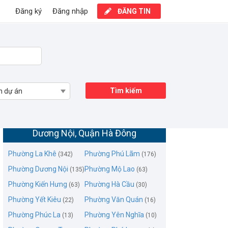
Đăng ký
Đăng nhập
ĐĂNG TIN
Tìm kiếm
n dự án
Mua bán căn hộ chung cư Phường
Dương Nội, Quận Hà Đông
Phường La Khê
Phường Phú Lãm
(342)
(176)
Phường Dương Nội
Phường Mộ Lao
(135)
(63)
Phường Kiến Hưng
Phường Hà Cầu
(63)
(30)
Phường Yết Kiêu
Phường Văn Quán
(22)
(16)
Phường Phúc La
Phường Yên Nghĩa
(13)
(10)