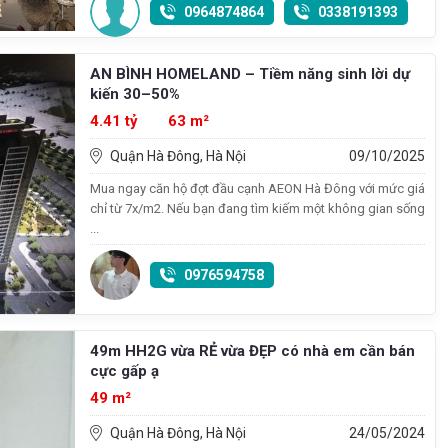
0964874864
0338191393
AN BÌNH HOMELAND – Tiềm năng sinh lời dự
kiến 30–50%
4.41 tỷ
63 m²
Quận Hà Đông, Hà Nội
09/10/2025
Mua ngay căn hộ đợt đầu cạnh AEON Hà Đông với mức giá
chỉ từ 7x/m2. Nếu bạn đang tìm kiếm một không gian sống
...
0976594758
49m HH2G vừa RẺ vừa ĐẸP có nhà em cần bán
cực gấp ạ
49 m²
Quận Hà Đông, Hà Nội
24/05/2024