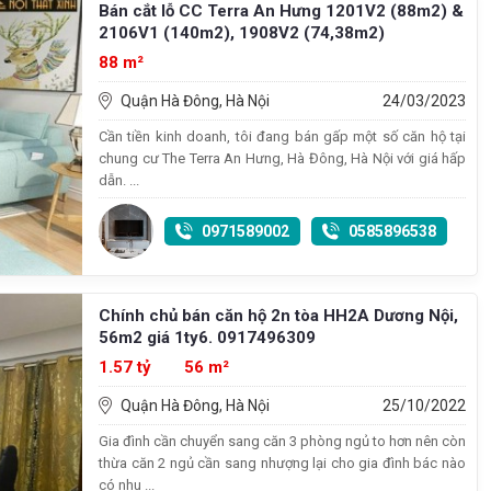
Bán cắt lỗ CC Terra An Hưng 1201V2 (88m2) &
2106V1 (140m2), 1908V2 (74,38m2)
88 m²
Quận Hà Đông, Hà Nội
24/03/2023
Cần tiền kinh doanh, tôi đang bán gấp một số căn hộ tại
chung cư The Terra An Hưng, Hà Đông, Hà Nội với giá hấp
dẫn. ...
0971589002
0585896538
Chính chủ bán căn hộ 2n tòa HH2A Dương Nội,
56m2 giá 1ty6. 0917496309
1.57 tỷ
56 m²
Quận Hà Đông, Hà Nội
25/10/2022
Gia đình cần chuyển sang căn 3 phòng ngủ to hơn nên còn
thừa căn 2 ngủ cần sang nhượng lại cho gia đình bác nào
có nhu ...