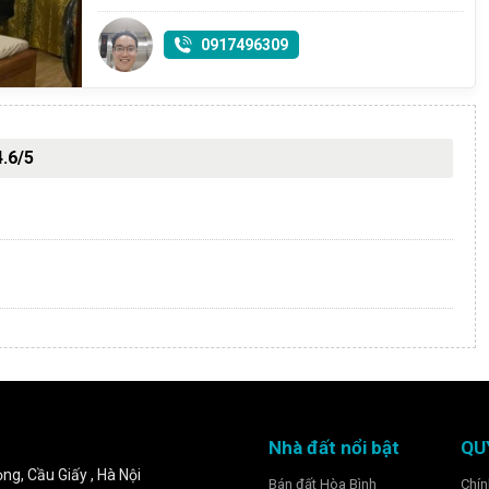
0917496309
4.6/5
Nhà đất nổi bật
QU
ng, Cầu Giấy , Hà Nội
Bán đất Hòa Bình
Chín