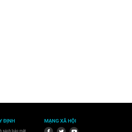
Y ĐỊNH
MẠNG XÃ HỘI
h sách bảo mật