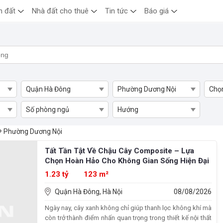
n đất
Nhà đất cho thuê
Tin tức
Báo giá
Quận Hà Đông
Phường Dương Nội
Chọ
Số phòng ngủ
Hướng
ường Dương Nội, Quận Hà Đông
Phường Dương Nội
Tất Tần Tật Về Chậu Cây Composite – Lựa
Chọn Hoàn Hảo Cho Không Gian Sống Hiện Đại
1.23 tỷ
123 m²
Quận Hà Đông, Hà Nội
08/08/2026
Ngày nay, cây xanh không chỉ giúp thanh lọc không khí mà
còn trở thành điểm nhấn quan trọng trong thiết kế nội thất