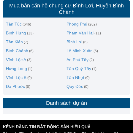
Mua bán căn hộ chung cư Bình Lợi, Huyện Bình
Chánh
Tân Túc
Phong Phú
(646)
(262)
Bình Hưng
Phạm Văn Hai
(13)
(11)
Tân Kiên
Bình Lợi
(7)
(6)
Bình Chánh
Lê Minh Xuân
(6)
(5)
Vĩnh Lộc A
An Phú Tây
(3)
(2)
Hưng Long
Tân Quý Tây
(1)
(1)
Vĩnh Lộc B
Tân Nhựt
(0)
(0)
Đa Phước
Quy Đức
(0)
(0)
Danh sách dự án
KÊNH ĐĂNG TIN BẤT ĐỘNG SẢN HIỆU QUẢ