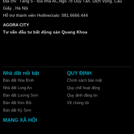
Địa chỉ: Tầng 5 - tòa nhà AC,Ngõ 78 Duy Tân, Dịch Vọng, Cầu
Giấy , Hà Nội
Hỗ trợ thành viên Hotline/zalo: 081.6666.444
AGORA CITY
Tư vấn đầu tư bất động sản Quang Khoa
Nhà đất nổi bật
QUY ĐỊNH
Bán đất Hòa Bình
Chính sách bảo mật
Nhà đất Long An
Quy chế hoạt động
Bán đất Lương Sơn
Quy định đăng tin
Bán đất Kim Bôi
Về chúng tôi
Bán đất Kỳ Sơn
MẠNG XÃ HỘI